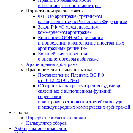
Правила о независимости
и беспристрастности арбитров
Нормативно-правовые акты
ФЗ «Об арбитраже (третейском
разбирательстве) в Российской Федерации»
Закон РФ «О международном
коммерческом арбитраже»
Конвенция ООН «О признании
и приведении в исполнение иностранных
арбитражных решений»
Европейская конвенция
о внешнеторговом арбитраже
Архив правил арбитража
Правоприменительная практика
Постановление Пленума ВС РФ
от 10.12.2019 г. №53
Обзор практики рассмотрения судами дел,
связанных с выполнением функций
содействия
и контроля в отношении третейских судов
и международных коммерческих арбитражей
Сборы
Порядок исчисления и оплаты
Калькулятор сборов
Арбитражное соглашение