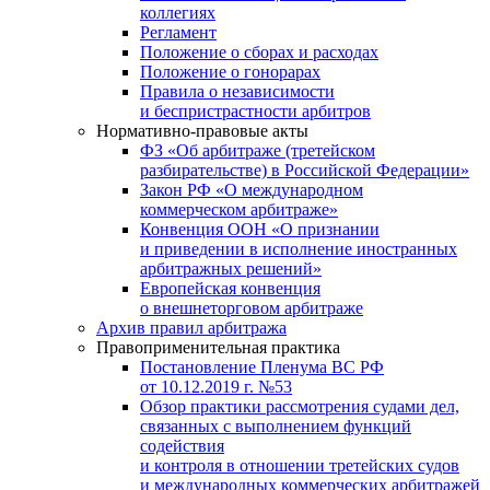
коллегиях
Регламент
Положение о сборах и расходах
Положение о гонорарах
Правила о независимости
и беспристрастности арбитров
Нормативно-правовые акты
ФЗ «Об арбитраже (третейском
разбирательстве) в Российской Федерации»
Закон РФ «О международном
коммерческом арбитраже»
Конвенция ООН «О признании
и приведении в исполнение иностранных
арбитражных решений»
Европейская конвенция
о внешнеторговом арбитраже
Архив правил арбитража
Правоприменительная практика
Постановление Пленума ВС РФ
от 10.12.2019 г. №53
Обзор практики рассмотрения судами дел,
связанных с выполнением функций
содействия
и контроля в отношении третейских судов
и международных коммерческих арбитражей