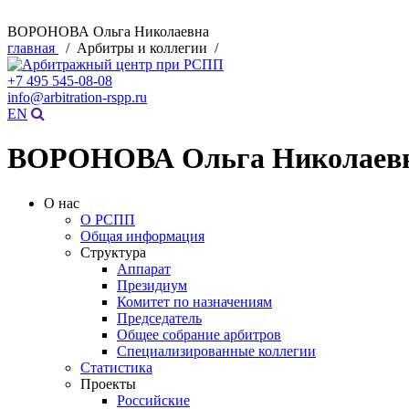
ВОРОНОВА Ольга Николаевна
главная
/ Арбитры и коллегии /
+7 495 545-08-08
info@arbitration-rspp.ru
EN
ВОРОНОВА Ольга Николаев
О нас
О РСПП
Общая информация
Структура
Аппарат
Президиум
Комитет по назначениям
Председатель
Общее собрание арбитров
Специализированные коллегии
Статистика
Проекты
Российские