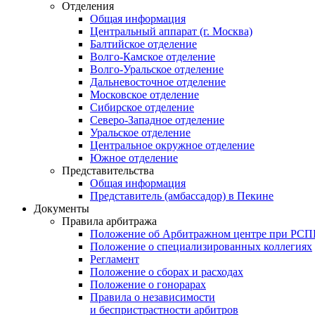
Отделения
Общая информация
Центральный аппарат (г. Москва)
Балтийское отделение
Волго-Камское отделение
Волго-Уральское отделение
Дальневосточное отделение
Московское отделение
Сибирское отделение
Северо-Западное отделение
Уральское отделение
Центральное окружное отделение
Южное отделение
Представительства
Общая информация
Представитель (амбассадор) в Пекине
Документы
Правила арбитража
Положение об Арбитражном центре при РС
Положение о специализированных коллегиях
Регламент
Положение о сборах и расходах
Положение о гонорарах
Правила о независимости
и беспристрастности арбитров