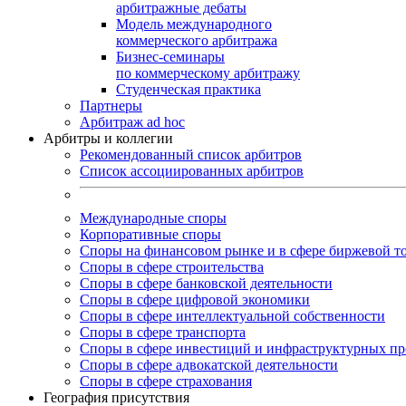
арбитражные дебаты
Модель международного
коммерческого арбитража
Бизнес-семинары
по коммерческому арбитражу
Студенческая практика
Партнеры
Арбитраж ad hoc
Арбитры и коллегии
Рекомендованный список арбитров
Список ассоциированных арбитров
Международные споры
Корпоративные споры
Споры на финансовом рынке и в сфере биржевой т
Споры в сфере строительства
Споры в сфере банковской деятельности
Споры в сфере цифровой экономики
Споры в сфере интеллектуальной собственности
Споры в сфере транспорта
Cпоры в сфере инвестиций и инфраструктурных пр
Споры в сфере адвокатской деятельности
Споры в сфере страхования
География присутствия