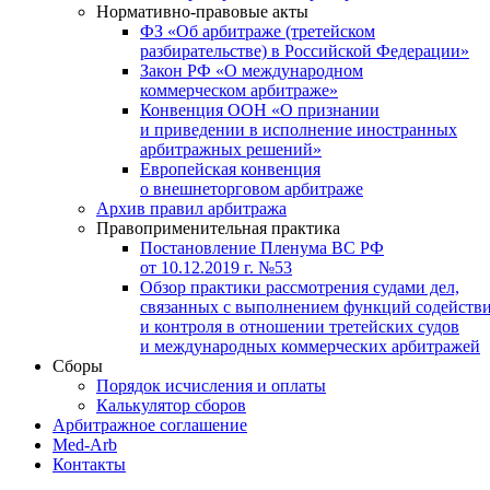
Нормативно-правовые акты
ФЗ «Об арбитраже (третейском
разбирательстве) в Российской Федерации»
Закон РФ «О международном
коммерческом арбитраже»
Конвенция ООН «О признании
и приведении в исполнение иностранных
арбитражных решений»
Европейская конвенция
о внешнеторговом арбитраже
Архив правил арбитража
Правоприменительная практика
Постановление Пленума ВС РФ
от 10.12.2019 г. №53
Обзор практики рассмотрения судами дел,
связанных с выполнением функций содейств
и контроля в отношении третейских судов
и международных коммерческих арбитражей
Сборы
Порядок исчисления и оплаты
Калькулятор сборов
Арбитражное соглашение
Med-Arb
Контакты