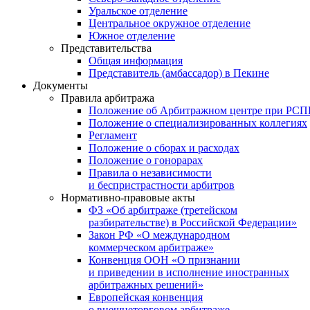
Уральское отделение
Центральное окружное отделение
Южное отделение
Представительства
Общая информация
Представитель (амбассадор) в Пекине
Документы
Правила арбитража
Положение об Арбитражном центре при РС
Положение о специализированных коллегиях
Регламент
Положение о сборах и расходах
Положение о гонорарах
Правила о независимости
и беспристрастности арбитров
Нормативно-правовые акты
ФЗ «Об арбитраже (третейском
разбирательстве) в Российской Федерации»
Закон РФ «О международном
коммерческом арбитраже»
Конвенция ООН «О признании
и приведении в исполнение иностранных
арбитражных решений»
Европейская конвенция
о внешнеторговом арбитраже