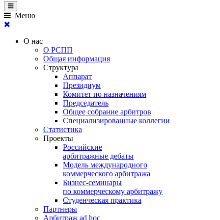
Меню
О нас
О РСПП
Общая информация
Структура
Аппарат
Президиум
Комитет по назначениям
Председатель
Общее собрание арбитров
Специализированные коллегии
Статистика
Проекты
Российские
арбитражные дебаты
Модель международного
коммерческого арбитража
Бизнес-семинары
по коммерческому арбитражу
Студенческая практика
Партнеры
Арбитраж ad hoc