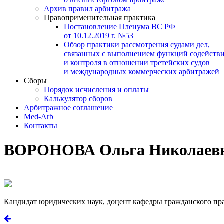
Архив правил арбитража
Правоприменительная практика
Постановление Пленума ВС РФ
от 10.12.2019 г. №53
Обзор практики рассмотрения судами дел,
связанных с выполнением функций содейств
и контроля в отношении третейских судов
и международных коммерческих арбитражей
Сборы
Порядок исчисления и оплаты
Калькулятор сборов
Арбитражное соглашение
Med-Arb
Контакты
ВОРОНОВА Ольга Николаев
Кандидат юридических наук, доцент кафедры гражданского пр