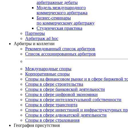
арбитражные дебаты
Модель международного
коммерческого арбитража
Бизнес-семинары
по коммерческому арбитражу
Студенческая практика
Партнеры
Арбитраж ad hoc
Арбитры и коллегии
Рекомендованный список арбитров
Список ассоциированных арбитров
Международные споры
Корпоративные споры
Споры на финансовом рынке и в сфере биржевой т
Споры в сфере строительства
Споры в сфере банковской деятельности
Споры в сфере цифровой экономики
Споры в сфере интеллектуальной собственности
Споры в сфере транспорта
Cпоры в сфере инвестиций и инфраструктурных пр
Споры в сфере адвокатской деятельности
Споры в сфере страхования
География присутствия