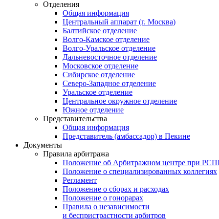
Отделения
Общая информация
Центральный аппарат (г. Москва)
Балтийское отделение
Волго-Камское отделение
Волго-Уральское отделение
Дальневосточное отделение
Московское отделение
Сибирское отделение
Северо-Западное отделение
Уральское отделение
Центральное окружное отделение
Южное отделение
Представительства
Общая информация
Представитель (амбассадор) в Пекине
Документы
Правила арбитража
Положение об Арбитражном центре при РС
Положение о специализированных коллегиях
Регламент
Положение о сборах и расходах
Положение о гонорарах
Правила о независимости
и беспристрастности арбитров