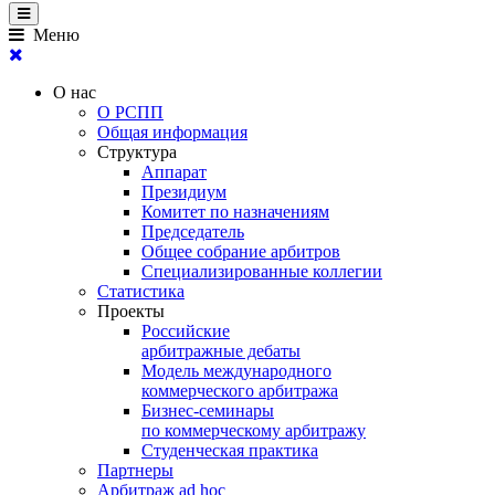
Меню
О нас
О РСПП
Общая информация
Структура
Аппарат
Президиум
Комитет по назначениям
Председатель
Общее собрание арбитров
Специализированные коллегии
Статистика
Проекты
Российские
арбитражные дебаты
Модель международного
коммерческого арбитража
Бизнес-семинары
по коммерческому арбитражу
Студенческая практика
Партнеры
Арбитраж ad hoc