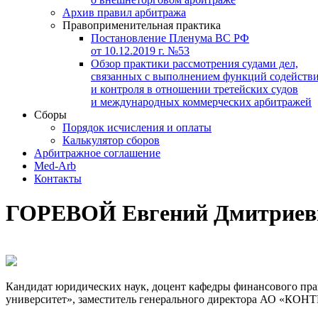
Архив правил арбитража
Правоприменительная практика
Постановление Пленума ВС РФ
от 10.12.2019 г. №53
Обзор практики рассмотрения судами дел,
связанных с выполнением функций содейств
и контроля в отношении третейских судов
и международных коммерческих арбитражей
Сборы
Порядок исчисления и оплаты
Калькулятор сборов
Арбитражное соглашение
Med-Arb
Контакты
ГОРЕВОЙ Евгений Дмитриев
Кандидат юридических наук, доцент кафедры финансового пр
университет», заместитель генерального директора АО «КОН