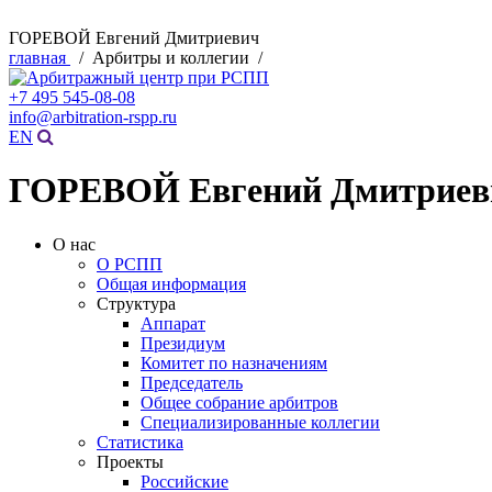
ГОРЕВОЙ Евгений Дмитриевич
главная
/ Арбитры и коллегии /
+7 495 545-08-08
info@arbitration-rspp.ru
EN
ГОРЕВОЙ Евгений Дмитриев
О нас
О РСПП
Общая информация
Структура
Аппарат
Президиум
Комитет по назначениям
Председатель
Общее собрание арбитров
Специализированные коллегии
Статистика
Проекты
Российские