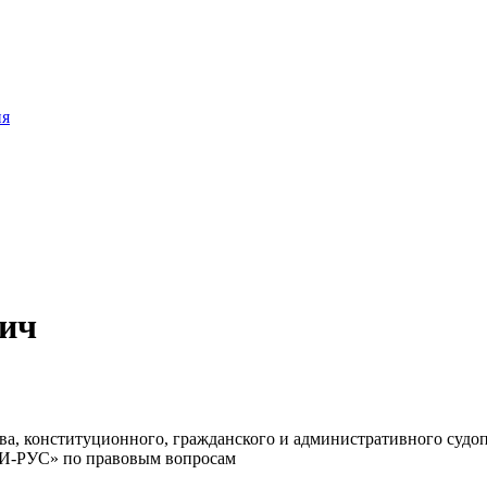
ия
ич
ава, конституционного, гражданского и административного су
ТИ-РУС» по правовым вопросам