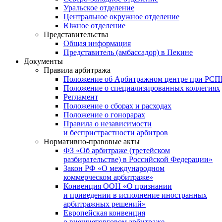
Уральское отделение
Центральное окружное отделение
Южное отделение
Представительства
Общая информация
Представитель (амбассадор) в Пекине
Документы
Правила арбитража
Положение об Арбитражном центре при РС
Положение о специализированных коллегиях
Регламент
Положение о сборах и расходах
Положение о гонорарах
Правила о независимости
и беспристрастности арбитров
Нормативно-правовые акты
ФЗ «Об арбитраже (третейском
разбирательстве) в Российской Федерации»
Закон РФ «О международном
коммерческом арбитраже»
Конвенция ООН «О признании
и приведении в исполнение иностранных
арбитражных решений»
Европейская конвенция
о внешнеторговом арбитраже