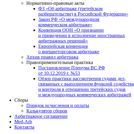
Нормативно-правовые акты
ФЗ «Об арбитраже (третейском
разбирательстве) в Российской Федерации»
Закон РФ «О международном
коммерческом арбитраже»
Конвенция ООН «О признании
и приведении в исполнение иностранных
арбитражных решений»
Европейская конвенция
о внешнеторговом арбитраже
Архив правил арбитража
Правоприменительная практика
Постановление Пленума ВС РФ
от 10.12.2019 г. №53
Обзор практики рассмотрения судами дел,
связанных с выполнением функций содейств
и контроля в отношении третейских судов
и международных коммерческих арбитражей
Сборы
Порядок исчисления и оплаты
Калькулятор сборов
Арбитражное соглашение
Med-Arb
Контакты