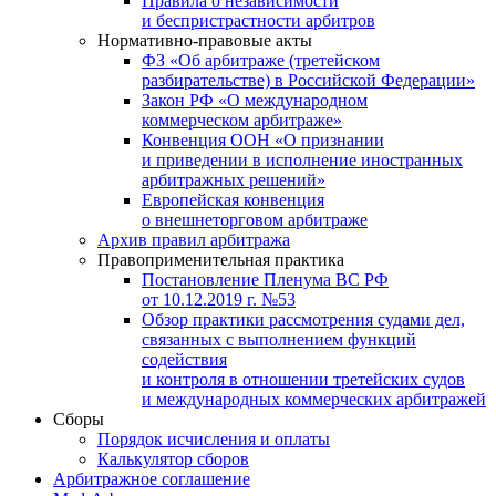
Правила о независимости
и беспристрастности арбитров
Нормативно-правовые акты
ФЗ «Об арбитраже (третейском
разбирательстве) в Российской Федерации»
Закон РФ «О международном
коммерческом арбитраже»
Конвенция ООН «О признании
и приведении в исполнение иностранных
арбитражных решений»
Европейская конвенция
о внешнеторговом арбитраже
Архив правил арбитража
Правоприменительная практика
Постановление Пленума ВС РФ
от 10.12.2019 г. №53
Обзор практики рассмотрения судами дел,
связанных с выполнением функций
содействия
и контроля в отношении третейских судов
и международных коммерческих арбитражей
Сборы
Порядок исчисления и оплаты
Калькулятор сборов
Арбитражное соглашение