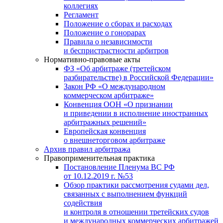
коллегиях
Регламент
Положение о сборах и расходах
Положение о гонорарах
Правила о независимости
и беспристрастности арбитров
Нормативно-правовые акты
ФЗ «Об арбитраже (третейском
разбирательстве) в Российской Федерации»
Закон РФ «О международном
коммерческом арбитраже»
Конвенция ООН «О признании
и приведении в исполнение иностранных
арбитражных решений»
Европейская конвенция
о внешнеторговом арбитраже
Архив правил арбитража
Правоприменительная практика
Постановление Пленума ВС РФ
от 10.12.2019 г. №53
Обзор практики рассмотрения судами дел,
связанных с выполнением функций
содействия
и контроля в отношении третейских судов
и международных коммерческих арбитражей