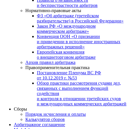
Правила о независимости
и беспристрастности арбитров
Нормативно-правовые акты
ФЗ «Об арбитраже (третейском
разбирательстве) в Российской Федерации»
Закон РФ «О международном
коммерческом арбитраже»
Конвенция ООН «О признании
и приведении в исполнение иностранных
арбитражных решений»
Европейская конвенция
о внешнеторговом арбитраже
Архив правил арбитража
Правоприменительная практика
Постановление Пленума ВС РФ
от 10.12.2019 г. №53
Обзор практики рассмотрения судами дел,
связанных с выполнением функций
содействия
и контроля в отношении третейских судов
и международных коммерческих арбитражей
Сборы
Порядок исчисления и оплаты
Калькулятор сборов
Арбитражное соглашение