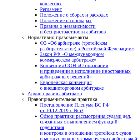
коллегиях
Регламент
Положение о сборах и расходах
Положение о гонорарах
Правила о независимости
и беспристрастности арбитров
Нормативно-правовые акты
ФЗ «Об арбитраже (третейском
разбирательстве) в Российской Федерации»
Закон РФ «О международном
коммерческом арбитраже»
Конвенция ООН «О признании
и приведении в исполнение иностранных
арбитражных решений»
Европейская конвенция
о внешнеторговом арбитраже
Архив правил арбитража
Правоприменительная практика
Постановление Пленума ВС РФ
от 10.12.2019 г. №53
Обзор практики рассмотрения судами дел,
связанных с выполнением функций
содействия
и контроля в отношении третейских судов
и международных коммерческих арбитражей