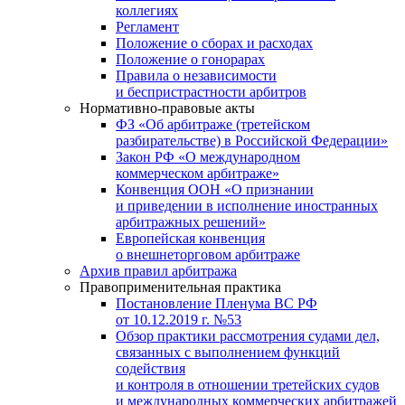
коллегиях
Регламент
Положение о сборах и расходах
Положение о гонорарах
Правила о независимости
и беспристрастности арбитров
Нормативно-правовые акты
ФЗ «Об арбитраже (третейском
разбирательстве) в Российской Федерации»
Закон РФ «О международном
коммерческом арбитраже»
Конвенция ООН «О признании
и приведении в исполнение иностранных
арбитражных решений»
Европейская конвенция
о внешнеторговом арбитраже
Архив правил арбитража
Правоприменительная практика
Постановление Пленума ВС РФ
от 10.12.2019 г. №53
Обзор практики рассмотрения судами дел,
связанных с выполнением функций
содействия
и контроля в отношении третейских судов
и международных коммерческих арбитражей