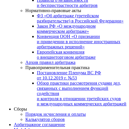
Правила о независимости
и беспристрастности арбитров
Нормативно-правовые акты
ФЗ «Об арбитраже (третейском
разбирательстве) в Российской Федерации»
Закон РФ «О международном
коммерческом арбитраже»
Конвенция ООН «О признании
и приведении в исполнение иностранных
арбитражных решений»
Европейская конвенция
о внешнеторговом арбитраже
Архив правил арбитража
Правоприменительная практика
Постановление Пленума ВС РФ
от 10.12.2019 г. №53
Обзор практики рассмотрения судами дел,
связанных с выполнением функций
содействия
и контроля в отношении третейских судов
и международных коммерческих арбитражей
Сборы
Порядок исчисления и оплаты
Калькулятор сборов
Арбитражное соглашение