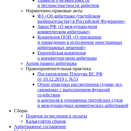
Правила о независимости
и беспристрастности арбитров
Нормативно-правовые акты
ФЗ «Об арбитраже (третейском
разбирательстве) в Российской Федерации»
Закон РФ «О международном
коммерческом арбитраже»
Конвенция ООН «О признании
и приведении в исполнение иностранных
арбитражных решений»
Европейская конвенция
о внешнеторговом арбитраже
Архив правил арбитража
Правоприменительная практика
Постановление Пленума ВС РФ
от 10.12.2019 г. №53
Обзор практики рассмотрения судами дел,
связанных с выполнением функций
содействия
и контроля в отношении третейских судов
и международных коммерческих арбитражей
Сборы
Порядок исчисления и оплаты
Калькулятор сборов
Арбитражное соглашение