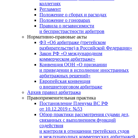
коллегиях
Регламент
Положение о сборах и расходах
Положение о гонорарах
Правила о независимости
и беспристрастности арбитров
Нормативно-правовые акты
ФЗ «Об арбитраже (третейском
разбирательстве) в Российской Федерации»
Закон РФ «О международном
коммерческом арбитраже»
Конвенция ООН «О признании
и приведении в исполнение иностранных
арбитражных решений»
Европейская конвенция
о внешнеторговом арбитраже
Архив правил арбитража
Правоприменительная практика
Постановление Пленума ВС РФ
от 10.12.2019 г. №53
Обзор практики рассмотрения судами дел,
связанных с выполнением функций
содействия
и контроля в отношении третейских судов
и международных коммерческих арбитражей