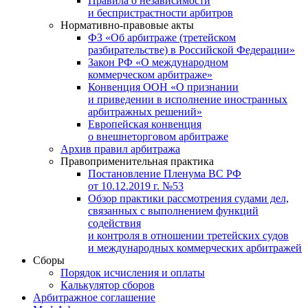
Правила о независимости
и беспристрастности арбитров
Нормативно-правовые акты
ФЗ «Об арбитраже (третейском
разбирательстве) в Российской Федерации»
Закон РФ «О международном
коммерческом арбитраже»
Конвенция ООН «О признании
и приведении в исполнение иностранных
арбитражных решений»
Европейская конвенция
о внешнеторговом арбитраже
Архив правил арбитража
Правоприменительная практика
Постановление Пленума ВС РФ
от 10.12.2019 г. №53
Обзор практики рассмотрения судами дел,
связанных с выполнением функций
содействия
и контроля в отношении третейских судов
и международных коммерческих арбитражей
Сборы
Порядок исчисления и оплаты
Калькулятор сборов
Арбитражное соглашение