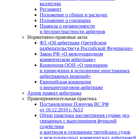
коллегиях
Регламент
Положение о сборах и расходах
Положение о гонорарах
Правила о независимости
и беспристрастности арбитров
Нормативно-правовые акты
ФЗ «Об арбитраже (третейском
разбирательстве) в Российской Федерации»
Закон РФ «О международном
коммерческом арбитраже»
Конвенция ООН «О признании
и приведении в исполнение иностранных
арбитражных решений»
Европейская конвенция
о внешнеторговом арбитраже
Архив правил арбитража
Правоприменительная практика
Постановление Пленума ВС РФ
от 10.12.2019 г. №53
Обзор практики рассмотрения судами дел,
связанных с выполнением функций
содействия
и контроля в отношении третейских судов
и международных коммерческих арбитражей