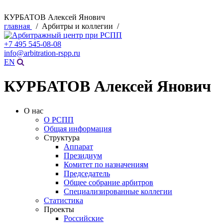
КУРБАТОВ Алексей Янович
главная
/ Арбитры и коллегии /
+7 495 545-08-08
info@arbitration-rspp.ru
EN
КУРБАТОВ Алексей Янович
О нас
О РСПП
Общая информация
Структура
Аппарат
Президиум
Комитет по назначениям
Председатель
Общее собрание арбитров
Специализированные коллегии
Статистика
Проекты
Российские