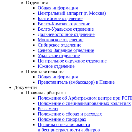
Отделения
Общая информация
Центральный аппарат (г. Москва)
Балтийское отделение
Волго-Камское отделение
Волго-Уральское отделение
Дальневосточное отделение
Московское отделение
Сибирское отделение
Северо-Западное отделение
Уральское отделение
Центральное окружное отделение
Южное отделение
Представительства
Общая информация
Представитель (амбассадор) в Пекине
Документы
Правила арбитража
Положение об Арбитражном центре при РС
Положение о специализированных коллегиях
Регламент
Положение о сборах и расходах
Положение о гонорарах
Правила о независимости
и беспристрастности арбитров