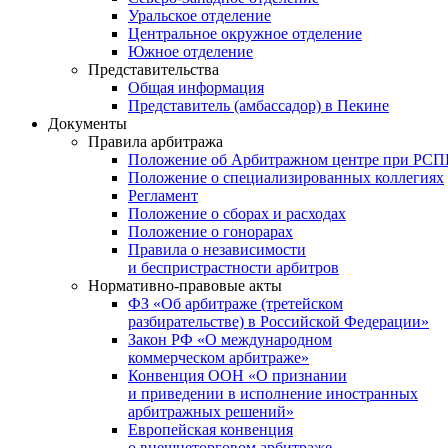
Уральское отделение
Центральное окружное отделение
Южное отделение
Представительства
Общая информация
Представитель (амбассадор) в Пекине
Документы
Правила арбитража
Положение об Арбитражном центре при РС
Положение о специализированных коллегиях
Регламент
Положение о сборах и расходах
Положение о гонорарах
Правила о независимости
и беспристрастности арбитров
Нормативно-правовые акты
ФЗ «Об арбитраже (третейском
разбирательстве) в Российской Федерации»
Закон РФ «О международном
коммерческом арбитраже»
Конвенция ООН «О признании
и приведении в исполнение иностранных
арбитражных решений»
Европейская конвенция
о внешнеторговом арбитраже