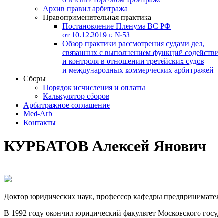
Архив правил арбитража
Правоприменительная практика
Постановление Пленума ВС РФ
от 10.12.2019 г. №53
Обзор практики рассмотрения судами дел,
связанных с выполнением функций содейств
и контроля в отношении третейских судов
и международных коммерческих арбитражей
Сборы
Порядок исчисления и оплаты
Калькулятор сборов
Арбитражное соглашение
Med-Arb
Контакты
КУРБАТОВ Алексей Янович
Доктор юридических наук, профессор кафедры предприниматель
В 1992 году окончил юридический факультет Московского госу