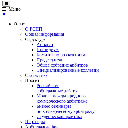
Меню
О нас
О РСПП
Общая информация
Структура
Аппарат
Президиум
Комитет по назначениям
Председатель
Общее собрание арбитров
Специализированные коллегии
Статистика
Проекты
Российские
арбитражные дебаты
Модель международного
коммерческого арбитража
Бизнес-семинары
по коммерческому арбитражу
Студенческая практика
Партнеры
Арбитраж ad hoc