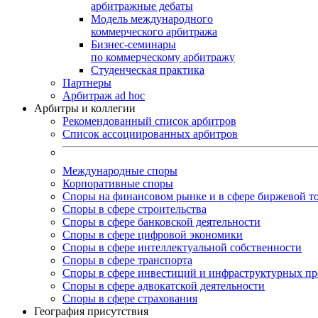
арбитражные дебаты
Модель международного
коммерческого арбитража
Бизнес-семинары
по коммерческому арбитражу
Студенческая практика
Партнеры
Арбитраж ad hoc
Арбитры и коллегии
Рекомендованный список арбитров
Список ассоциированных арбитров
Международные споры
Корпоративные споры
Споры на финансовом рынке и в сфере биржевой т
Споры в сфере строительства
Споры в сфере банковской деятельности
Споры в сфере цифровой экономики
Споры в сфере интеллектуальной собственности
Споры в сфере транспорта
Cпоры в сфере инвестиций и инфраструктурных пр
Споры в сфере адвокатской деятельности
Споры в сфере страхования
География присутствия