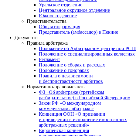
Уральское отделение
Центральное окружное отделение
Южное отделение
Представительства
Общая информация
Представитель (амбассадор) в Пекине
Документы
Правила арбитража
Положение об Арбитражном центре при РС
Положение о специализированных коллегиях
Регламент
Положение о сборах и расходах
Положение о гонорарах
Правила о независимости
и беспристрастности арбитров
Нормативно-правовые акты
ФЗ «Об арбитраже (третейском
разбирательстве) в Российской Федерации»
Закон РФ «О международном
коммерческом арбитраже»
Конвенция ООН «О признании
и приведении в исполнение иностранных
арбитражных решений»
Европейская конвенция
о внешнеторговом арбитраже