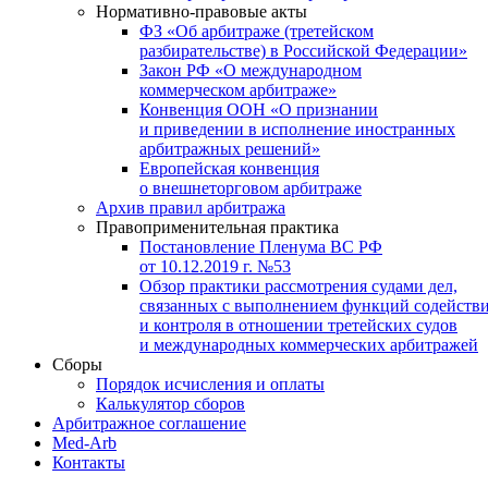
Нормативно-правовые акты
ФЗ «Об арбитраже (третейском
разбирательстве) в Российской Федерации»
Закон РФ «О международном
коммерческом арбитраже»
Конвенция ООН «О признании
и приведении в исполнение иностранных
арбитражных решений»
Европейская конвенция
о внешнеторговом арбитраже
Архив правил арбитража
Правоприменительная практика
Постановление Пленума ВС РФ
от 10.12.2019 г. №53
Обзор практики рассмотрения судами дел,
связанных с выполнением функций содейств
и контроля в отношении третейских судов
и международных коммерческих арбитражей
Сборы
Порядок исчисления и оплаты
Калькулятор сборов
Арбитражное соглашение
Med-Arb
Контакты