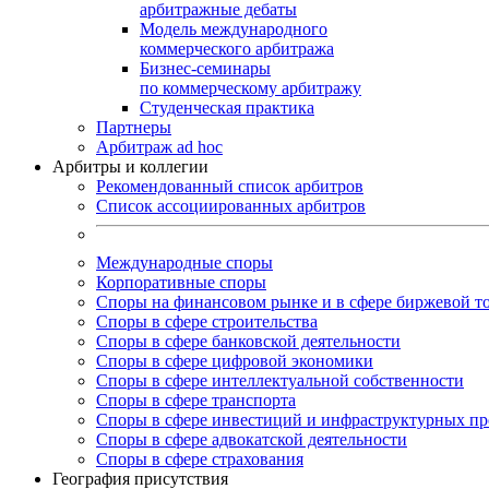
арбитражные дебаты
Модель международного
коммерческого арбитража
Бизнес-семинары
по коммерческому арбитражу
Студенческая практика
Партнеры
Арбитраж ad hoc
Арбитры и коллегии
Рекомендованный список арбитров
Список ассоциированных арбитров
Международные споры
Корпоративные споры
Споры на финансовом рынке и в сфере биржевой т
Споры в сфере строительства
Споры в сфере банковской деятельности
Споры в сфере цифровой экономики
Споры в сфере интеллектуальной собственности
Споры в сфере транспорта
Cпоры в сфере инвестиций и инфраструктурных пр
Споры в сфере адвокатской деятельности
Споры в сфере страхования
География присутствия