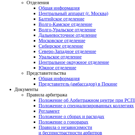
Отделения
Общая информация
Центральный аппарат (г. Москва)
Балтийское отделение
Волго-Камское отделение
Волго-Уральское отделение
Дальневосточное отделение
Московское отделение
Сибирское отделение
Северо-Западное отделение
Уральское отделение
Центральное окружное отделение
Южное отделение
Представительства
Общая информация
Представитель (амбассадор) в Пекине
Документы
Правила арбитража
Положение об Арбитражном центре при РС
Положение о специализированных коллегиях
Регламент
Положение о сборах и расходах
Положение о гонорарах
Правила о независимости
и беспристрастности арбитров