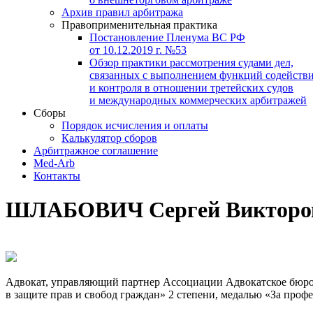
Архив правил арбитража
Правоприменительная практика
Постановление Пленума ВС РФ
от 10.12.2019 г. №53
Обзор практики рассмотрения судами дел,
связанных с выполнением функций содейств
и контроля в отношении третейских судов
и международных коммерческих арбитражей
Сборы
Порядок исчисления и оплаты
Калькулятор сборов
Арбитражное соглашение
Med-Arb
Контакты
ШЛАБОВИЧ Сергей Викторо
Адвокат, управляющий партнер Ассоциации Адвокатское бюро 
в защите прав и свобод граждан» 2 степени, медалью «За профе