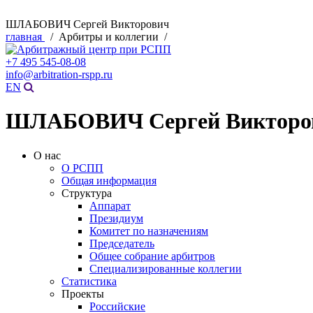
ШЛАБОВИЧ Сергей Викторович
главная
/ Арбитры и коллегии /
+7 495 545-08-08
info@arbitration-rspp.ru
EN
ШЛАБОВИЧ Сергей Викторо
О нас
О РСПП
Общая информация
Структура
Аппарат
Президиум
Комитет по назначениям
Председатель
Общее собрание арбитров
Специализированные коллегии
Статистика
Проекты
Российские