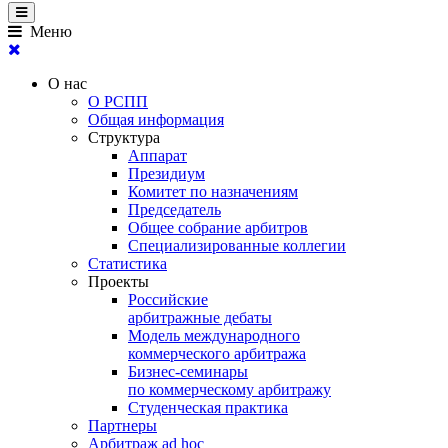
Меню
О нас
О РСПП
Общая информация
Структура
Аппарат
Президиум
Комитет по назначениям
Председатель
Общее собрание арбитров
Специализированные коллегии
Статистика
Проекты
Российские
арбитражные дебаты
Модель международного
коммерческого арбитража
Бизнес-семинары
по коммерческому арбитражу
Студенческая практика
Партнеры
Арбитраж ad hoc