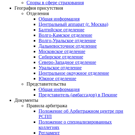
Споры в сфере страхования
География присутствия
Отделения
Общая информация
Центральный аппарат (г. Москва)
Балтийское отделение
Волго-Камское отделение
Волго-Уральское отделение
Дальневосточное отделение
Московское отделение
Сибирское отделение
Северо-Западное отделение
Уральское отделение
Центральное окружное отделение
Южное отделение
Представительства
Общая информация
Представитель (амбассадор) в Пекине
Документы
Правила арбитража
Положение об Арбитражном центре при
РСПП
Положение о специализированных
коллегиях
Регламент