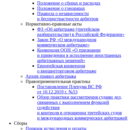
Положение о сборах и расходах
Положение о гонорарах
Правила о независимости
и беспристрастности арбитров
Нормативно-правовые акты
ФЗ «Об арбитраже (третейском
разбирательстве) в Российской Федерации»
Закон РФ «О международном
коммерческом арбитраже»
Конвенция ООН «О признании
и приведении в исполнение иностранных
арбитражных решений»
Европейская конвенция
о внешнеторговом арбитраже
Архив правил арбитража
Правоприменительная практика
Постановление Пленума ВС РФ
от 10.12.2019 г. №53
Обзор практики рассмотрения судами дел,
связанных с выполнением функций
содействия
и контроля в отношении третейских судов
и международных коммерческих арбитражей
Сборы
Порядок исчисления и оплаты