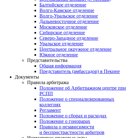
Балтийское отделение
Волго-Камское отделение
Волго-Уральское отделение
Дальневосточное отделение
Московское отделение
Сибирское отделение
Северо-Западное отделение
Уральское отделение
Центральное окружное отделение
Южное отделение
Представительства
Общая информация
Представитель (амбассадор) в Пекине
Документы
Правила арбитража
Положение об Арбитражном центре при
РСПП
Положение о специализированных
коллегиях
Регламент
Положение о сборах и расходах
Положение о гонорарах
Правила о независимости
и беспристрастности арбитров
Нормативно-правовые акты