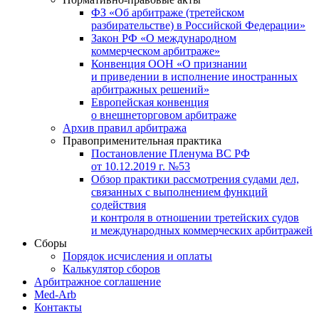
ФЗ «Об арбитраже (третейском
разбирательстве) в Российской Федерации»
Закон РФ «О международном
коммерческом арбитраже»
Конвенция ООН «О признании
и приведении в исполнение иностранных
арбитражных решений»
Европейская конвенция
о внешнеторговом арбитраже
Архив правил арбитража
Правоприменительная практика
Постановление Пленума ВС РФ
от 10.12.2019 г. №53
Обзор практики рассмотрения судами дел,
связанных с выполнением функций
содействия
и контроля в отношении третейских судов
и международных коммерческих арбитражей
Сборы
Порядок исчисления и оплаты
Калькулятор сборов
Арбитражное соглашение
Med-Arb
Контакты