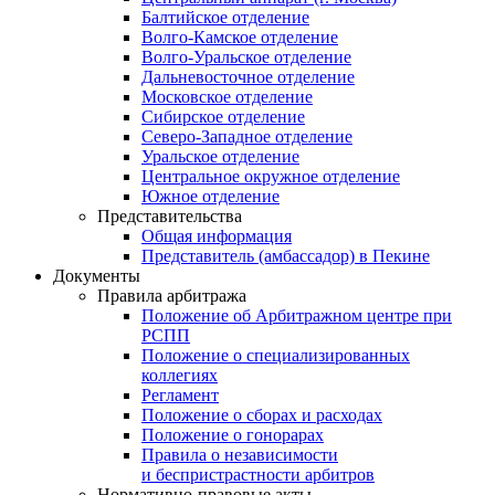
Балтийское отделение
Волго-Камское отделение
Волго-Уральское отделение
Дальневосточное отделение
Московское отделение
Сибирское отделение
Северо-Западное отделение
Уральское отделение
Центральное окружное отделение
Южное отделение
Представительства
Общая информация
Представитель (амбассадор) в Пекине
Документы
Правила арбитража
Положение об Арбитражном центре при
РСПП
Положение о специализированных
коллегиях
Регламент
Положение о сборах и расходах
Положение о гонорарах
Правила о независимости
и беспристрастности арбитров
Нормативно-правовые акты