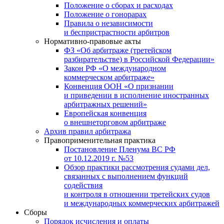
Положение о сборах и расходах
Положение о гонорарах
Правила о независимости
и беспристрастности арбитров
Нормативно-правовые акты
ФЗ «Об арбитраже (третейском
разбирательстве) в Российской Федерации»
Закон РФ «О международном
коммерческом арбитраже»
Конвенция ООН «О признании
и приведении в исполнение иностранных
арбитражных решений»
Европейская конвенция
о внешнеторговом арбитраже
Архив правил арбитража
Правоприменительная практика
Постановление Пленума ВС РФ
от 10.12.2019 г. №53
Обзор практики рассмотрения судами дел,
связанных с выполнением функций
содействия
и контроля в отношении третейских судов
и международных коммерческих арбитражей
Сборы
Порядок исчисления и оплаты