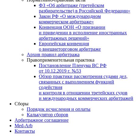
ФЗ «Об арбитраже (третейском
разбирательстве) в Российской Федерации»
Закон РФ «О международном
коммерческом арбитраже»
Конвенция ООН «О признании
и приведении в исполнение иностранных
арбитражных решений»
Европейская конвенция
о внешнеторговом арбитраже
Архив правил арбитража
Правоприменительная практика
Постановление Пленума ВС РФ
от 10.12.2019 г. №53
Обзор практики рассмотрения судами дел,
связанных с выполнением функций
содействия
и контроля в отношении третейских судов
и международных коммерческих арбитражей
Сборы
Порядок исчисления и оплаты
Калькулятор сборов
Арбитражное соглашение
Med-Arb
Контакты