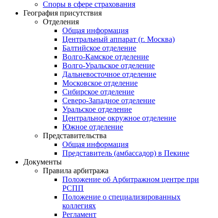
Споры в сфере страхования
География присутствия
Отделения
Общая информация
Центральный аппарат (г. Москва)
Балтийское отделение
Волго-Камское отделение
Волго-Уральское отделение
Дальневосточное отделение
Московское отделение
Сибирское отделение
Северо-Западное отделение
Уральское отделение
Центральное окружное отделение
Южное отделение
Представительства
Общая информация
Представитель (амбассадор) в Пекине
Документы
Правила арбитража
Положение об Арбитражном центре при
РСПП
Положение о специализированных
коллегиях
Регламент