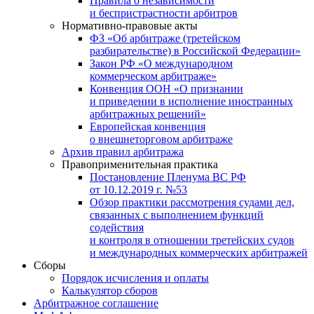
Правила о независимости
и беспристрастности арбитров
Нормативно-правовые акты
ФЗ «Об арбитраже (третейском
разбирательстве) в Российской Федерации»
Закон РФ «О международном
коммерческом арбитраже»
Конвенция ООН «О признании
и приведении в исполнение иностранных
арбитражных решений»
Европейская конвенция
о внешнеторговом арбитраже
Архив правил арбитража
Правоприменительная практика
Постановление Пленума ВС РФ
от 10.12.2019 г. №53
Обзор практики рассмотрения судами дел,
связанных с выполнением функций
содействия
и контроля в отношении третейских судов
и международных коммерческих арбитражей
Сборы
Порядок исчисления и оплаты
Калькулятор сборов
Арбитражное соглашение