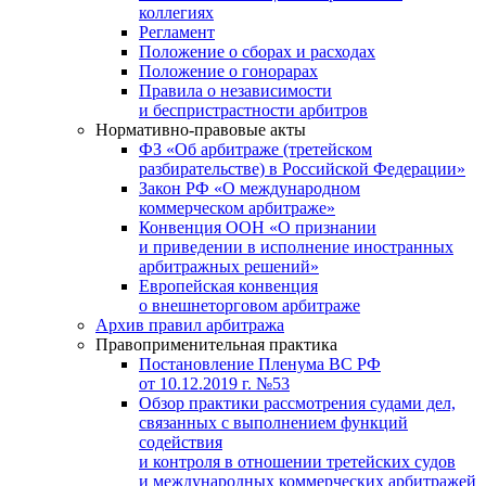
коллегиях
Регламент
Положение о сборах и расходах
Положение о гонорарах
Правила о независимости
и беспристрастности арбитров
Нормативно-правовые акты
ФЗ «Об арбитраже (третейском
разбирательстве) в Российской Федерации»
Закон РФ «О международном
коммерческом арбитраже»
Конвенция ООН «О признании
и приведении в исполнение иностранных
арбитражных решений»
Европейская конвенция
о внешнеторговом арбитраже
Архив правил арбитража
Правоприменительная практика
Постановление Пленума ВС РФ
от 10.12.2019 г. №53
Обзор практики рассмотрения судами дел,
связанных с выполнением функций
содействия
и контроля в отношении третейских судов
и международных коммерческих арбитражей