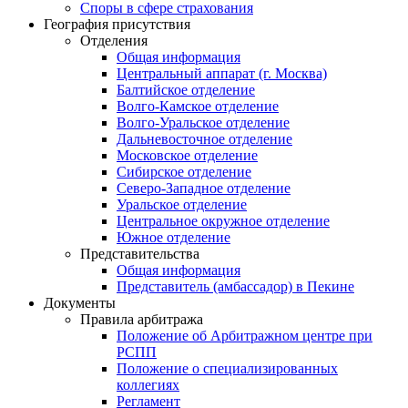
Споры в сфере страхования
География присутствия
Отделения
Общая информация
Центральный аппарат (г. Москва)
Балтийское отделение
Волго-Камское отделение
Волго-Уральское отделение
Дальневосточное отделение
Московское отделение
Сибирское отделение
Северо-Западное отделение
Уральское отделение
Центральное окружное отделение
Южное отделение
Представительства
Общая информация
Представитель (амбассадор) в Пекине
Документы
Правила арбитража
Положение об Арбитражном центре при
РСПП
Положение о специализированных
коллегиях
Регламент