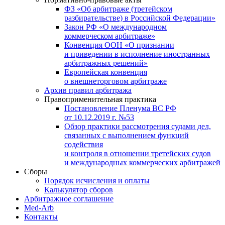
ФЗ «Об арбитраже (третейском
разбирательстве) в Российской Федерации»
Закон РФ «О международном
коммерческом арбитраже»
Конвенция ООН «О признании
и приведении в исполнение иностранных
арбитражных решений»
Европейская конвенция
о внешнеторговом арбитраже
Архив правил арбитража
Правоприменительная практика
Постановление Пленума ВС РФ
от 10.12.2019 г. №53
Обзор практики рассмотрения судами дел,
связанных с выполнением функций
содействия
и контроля в отношении третейских судов
и международных коммерческих арбитражей
Сборы
Порядок исчисления и оплаты
Калькулятор сборов
Арбитражное соглашение
Med-Arb
Контакты