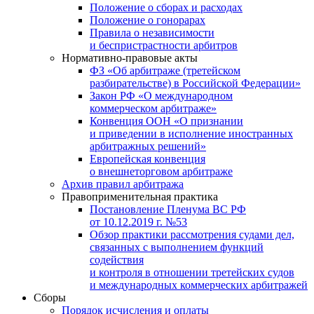
Положение о сборах и расходах
Положение о гонорарах
Правила о независимости
и беспристрастности арбитров
Нормативно-правовые акты
ФЗ «Об арбитраже (третейском
разбирательстве) в Российской Федерации»
Закон РФ «О международном
коммерческом арбитраже»
Конвенция ООН «О признании
и приведении в исполнение иностранных
арбитражных решений»
Европейская конвенция
о внешнеторговом арбитраже
Архив правил арбитража
Правоприменительная практика
Постановление Пленума ВС РФ
от 10.12.2019 г. №53
Обзор практики рассмотрения судами дел,
связанных с выполнением функций
содействия
и контроля в отношении третейских судов
и международных коммерческих арбитражей
Сборы
Порядок исчисления и оплаты