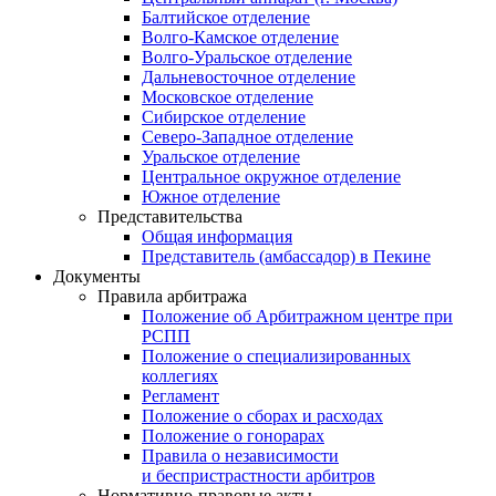
Балтийское отделение
Волго-Камское отделение
Волго-Уральское отделение
Дальневосточное отделение
Московское отделение
Сибирское отделение
Северо-Западное отделение
Уральское отделение
Центральное окружное отделение
Южное отделение
Представительства
Общая информация
Представитель (амбассадор) в Пекине
Документы
Правила арбитража
Положение об Арбитражном центре при
РСПП
Положение о специализированных
коллегиях
Регламент
Положение о сборах и расходах
Положение о гонорарах
Правила о независимости
и беспристрастности арбитров
Нормативно-правовые акты