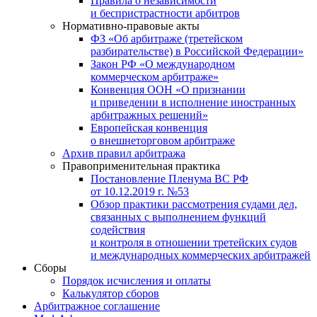
Правила о независимости
и беспристрастности арбитров
Нормативно-правовые акты
ФЗ «Об арбитраже (третейском
разбирательстве) в Российской Федерации»
Закон РФ «О международном
коммерческом арбитраже»
Конвенция ООН «О признании
и приведении в исполнение иностранных
арбитражных решений»
Европейская конвенция
о внешнеторговом арбитраже
Архив правил арбитража
Правоприменительная практика
Постановление Пленума ВС РФ
от 10.12.2019 г. №53
Обзор практики рассмотрения судами дел,
связанных с выполнением функций
содействия
и контроля в отношении третейских судов
и международных коммерческих арбитражей
Сборы
Порядок исчисления и оплаты
Калькулятор сборов
Арбитражное соглашение