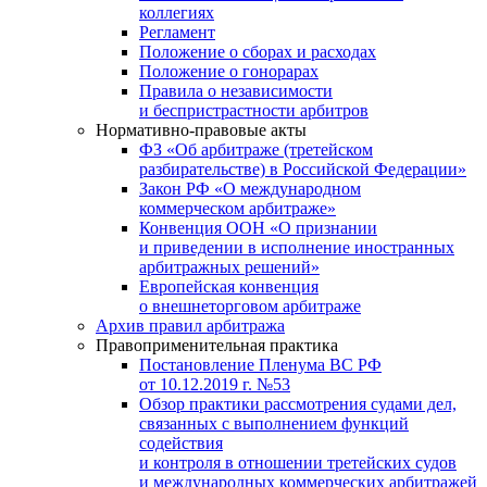
коллегиях
Регламент
Положение о сборах и расходах
Положение о гонорарах
Правила о независимости
и беспристрастности арбитров
Нормативно-правовые акты
ФЗ «Об арбитраже (третейском
разбирательстве) в Российской Федерации»
Закон РФ «О международном
коммерческом арбитраже»
Конвенция ООН «О признании
и приведении в исполнение иностранных
арбитражных решений»
Европейская конвенция
о внешнеторговом арбитраже
Архив правил арбитража
Правоприменительная практика
Постановление Пленума ВС РФ
от 10.12.2019 г. №53
Обзор практики рассмотрения судами дел,
связанных с выполнением функций
содействия
и контроля в отношении третейских судов
и международных коммерческих арбитражей