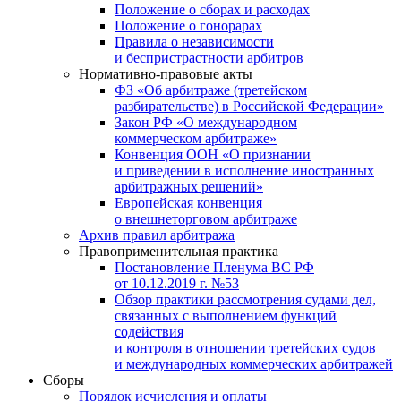
Положение о сборах и расходах
Положение о гонорарах
Правила о независимости
и беспристрастности арбитров
Нормативно-правовые акты
ФЗ «Об арбитраже (третейском
разбирательстве) в Российской Федерации»
Закон РФ «О международном
коммерческом арбитраже»
Конвенция ООН «О признании
и приведении в исполнение иностранных
арбитражных решений»
Европейская конвенция
о внешнеторговом арбитраже
Архив правил арбитража
Правоприменительная практика
Постановление Пленума ВС РФ
от 10.12.2019 г. №53
Обзор практики рассмотрения судами дел,
связанных с выполнением функций
содействия
и контроля в отношении третейских судов
и международных коммерческих арбитражей
Сборы
Порядок исчисления и оплаты