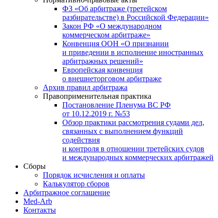
ФЗ «Об арбитраже (третейском
разбирательстве) в Российской Федерации»
Закон РФ «О международном
коммерческом арбитраже»
Конвенция ООН «О признании
и приведении в исполнение иностранных
арбитражных решений»
Европейская конвенция
о внешнеторговом арбитраже
Архив правил арбитража
Правоприменительная практика
Постановление Пленума ВС РФ
от 10.12.2019 г. №53
Обзор практики рассмотрения судами дел,
связанных с выполнением функций
содействия
и контроля в отношении третейских судов
и международных коммерческих арбитражей
Сборы
Порядок исчисления и оплаты
Калькулятор сборов
Арбитражное соглашение
Med-Arb
Контакты