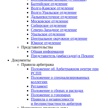
Балтийское отделение
Волго-Камское отделение
Волго-Уральское отделение
Дальневосточное отделение
Московское отделение
Сибирское отделение
Северо-Западное отделение
Уральское отделение
Центральное окружное отделение
Южное отделение
Представительства
Общая информация
Представитель (амбассадор) в Пекине
Документы
Правила арбитража
Положение об Арбитражном центре при
РСПП
Положение о специализированных
коллегиях
Регламент
Положение о сборах и расходах
Положение о гонорарах
Правила о независимости
и беспристрастности арбитров
Нормативно-правовые акты