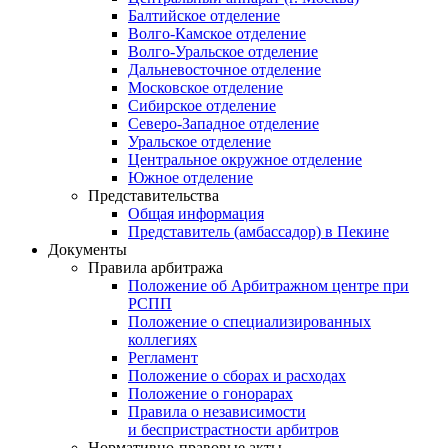
Балтийское отделение
Волго-Камское отделение
Волго-Уральское отделение
Дальневосточное отделение
Московское отделение
Сибирское отделение
Северо-Западное отделение
Уральское отделение
Центральное окружное отделение
Южное отделение
Представительства
Общая информация
Представитель (амбассадор) в Пекине
Документы
Правила арбитража
Положение об Арбитражном центре при
РСПП
Положение о специализированных
коллегиях
Регламент
Положение о сборах и расходах
Положение о гонорарах
Правила о независимости
и беспристрастности арбитров
Нормативно-правовые акты