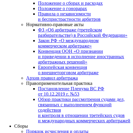
Положение о сборах и расходах
Положение о гонорарах
Правила о независимости
и беспристрастности арбитров
Нормативно-правовые акты
ФЗ «Об арбитраже (третейском
разбирательстве) в Российской Федерации»
Закон РФ «О международном
коммерческом арбитраже»
Конвенция ООН «О признании
и приведении в исполнение иностранных
арбитражных решений»
Европейская конвенция
о внешнеторговом арбитраже
Архив правил арбитража
Правоприменительная практика
Постановление Пленума ВС РФ
от 10.12.2019 г. №53
Обзор практики рассмотрения судами дел,
связанных с выполнением функций
содействия
и контроля в отношении третейских судов
и международных коммерческих арбитражей
Сборы
Порядок исчисления и оплаты