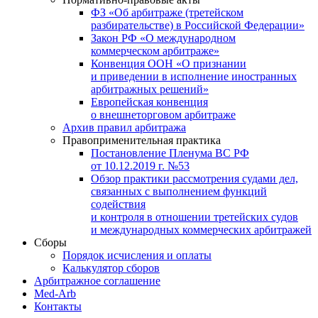
ФЗ «Об арбитраже (третейском
разбирательстве) в Российской Федерации»
Закон РФ «О международном
коммерческом арбитраже»
Конвенция ООН «О признании
и приведении в исполнение иностранных
арбитражных решений»
Европейская конвенция
о внешнеторговом арбитраже
Архив правил арбитража
Правоприменительная практика
Постановление Пленума ВС РФ
от 10.12.2019 г. №53
Обзор практики рассмотрения судами дел,
связанных с выполнением функций
содействия
и контроля в отношении третейских судов
и международных коммерческих арбитражей
Сборы
Порядок исчисления и оплаты
Калькулятор сборов
Арбитражное соглашение
Med-Arb
Контакты