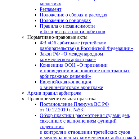
коллегиях
Регламент
Положение о сборах и расходах
Положение о гонорарах
Правила о независимости
и беспристрастности арбитров
Нормативно-правовые акты
ФЗ «Об арбитраже (третейском
разбирательстве) в Российской Федерации»
Закон РФ «О международном
коммерческом арбитраже»
Конвенция ООН «О признании
и приведении в исполнение иностранных
арбитражных решений»
Европейская конвенция
о внешнеторговом арбитраже
Архив правил арбитража
Правоприменительная практика
Постановление Пленума ВС РФ
от 10.12.2019 г. №53
Обзор практики рассмотрения судами дел,
связанных с выполнением функций
содействия
и контроля в отношении третейских судов
и международных коммерческих арбитражей