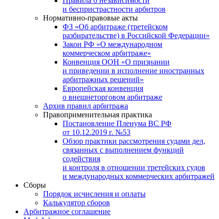
Правила о независимости
и беспристрастности арбитров
Нормативно-правовые акты
ФЗ «Об арбитраже (третейском
разбирательстве) в Российской Федерации»
Закон РФ «О международном
коммерческом арбитраже»
Конвенция ООН «О признании
и приведении в исполнение иностранных
арбитражных решений»
Европейская конвенция
о внешнеторговом арбитраже
Архив правил арбитража
Правоприменительная практика
Постановление Пленума ВС РФ
от 10.12.2019 г. №53
Обзор практики рассмотрения судами дел,
связанных с выполнением функций
содействия
и контроля в отношении третейских судов
и международных коммерческих арбитражей
Сборы
Порядок исчисления и оплаты
Калькулятор сборов
Арбитражное соглашение