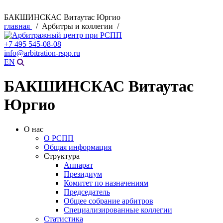
БАКШИНСКАС Витаутас Юргио
главная
/ Арбитры и коллегии /
+7 495 545-08-08
info@arbitration-rspp.ru
EN
БАКШИНСКАС Витаутас
Юргио
О нас
О РСПП
Общая информация
Структура
Аппарат
Президиум
Комитет по назначениям
Председатель
Общее собрание арбитров
Специализированные коллегии
Статистика