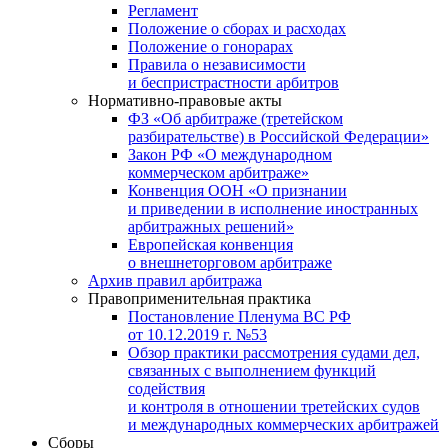
Регламент
Положение о сборах и расходах
Положение о гонорарах
Правила о независимости
и беспристрастности арбитров
Нормативно-правовые акты
ФЗ «Об арбитраже (третейском
разбирательстве) в Российской Федерации»
Закон РФ «О международном
коммерческом арбитраже»
Конвенция ООН «О признании
и приведении в исполнение иностранных
арбитражных решений»
Европейская конвенция
о внешнеторговом арбитраже
Архив правил арбитража
Правоприменительная практика
Постановление Пленума ВС РФ
от 10.12.2019 г. №53
Обзор практики рассмотрения судами дел,
связанных с выполнением функций
содействия
и контроля в отношении третейских судов
и международных коммерческих арбитражей
Сборы