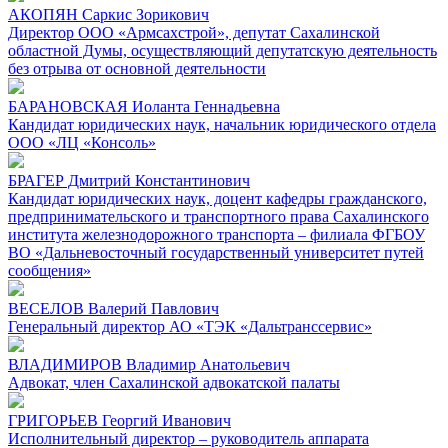
АКОПЯН Саркис Зорикович
Директор ООО «Армсахстрой», депутат Сахалинской
областной Думы, осуществляющий депутатскую деятельность
без отрыва от основной деятельности
БАРАНОВСКАЯ Иоланта Геннадьевна
Кандидат юридических наук, начальник юридического отдела
ООО «ЛЦ «Консоль»
БРАГЕР Дмитрий Константинович
Кандидат юридических наук, доцент кафедры гражданского,
предпринимательского и транспортного права Сахалинского
института железнодорожного транспорта – филиала ФГБОУ
ВО «Дальневосточный государственный университет путей
сообщения»
ВЕСЕЛОВ Валерий Павлович
Генеральный директор АО «ТЭК «Дальтранссервис»
ВЛАДИМИРОВ Владимир Анатольевич
Адвокат, член Сахалинской адвокатской палаты
ГРИГОРЬЕВ Георгий Иванович
Исполнительный директор – руководитель аппарата