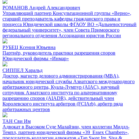
РОМАНОВ Андрей Александрович
Управляющий партнер Консультационной группы «Верно»,
старший преподаватель кафедры гражданского права и
процесса Юридической школы ФГАОУ ВО «Дальневосточный
федеральный университет», член Совета Приморского
регионального отделения Ассоциации юристов России
РУБЕЦ Ксения Юрьевна
Партнёр, руководитель практики разрешения споров
Юридической фирмы «Инмар»
СИППЕЛ Харальд
Доктор, магистр делового администрирования (MBA),
начальник юридической службы Азиатского международного
арбитражного центра, Куала-Лумпур (AIAC), научный
сотрудник Азиатского института по альтернативному
разрешению споров (AIADR), действительный член
Королевского института арбитров (FCIArb), арбитр ряда
арбитражных центров
ТАН Сви Им
Адвокат в Высоком Суде Малайзии, член коллегии Миддл-
Темпл, партнер юридической фирмы «39 Essex Chambers»,
председатель колллегии адвокатов «Tan Swee Im, Siva &