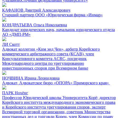
«Дальневосточный федеральный университет»
КАФАНОВ Дмитрий Александрович
Старший партнер ООО «Юридическая фирма «Инмар»
КОНДРАТЬЕВА Ольга Николаевна
Кандидат юридических наук, начальник юридического отдела
АО «ДМП-РМ»
ЛИ Скотт
Адвокат коллегии «Ким энд Чен», арбитр Корейского
коммерческого арбитражного совета (КСАВ), член
Консультативного комитета ACRC, посредник
Международного центра по урегулированию
инвестиционных споров при Всемирном банке
НОЧВИНА Ирина Леонидовна
Адвокат, Адвокатское бюро «ОПОРА» Приморского края»
ПАРК Нохёнг
Профессор Юридической школы Университета Корё; директор
Корейского института международного экономического права
и Корейского института урегулирования споров, эксперт
Всемирной торговой организации, советник Министерства
иностранных дел и торговли Кореи, член Комиссии по праву