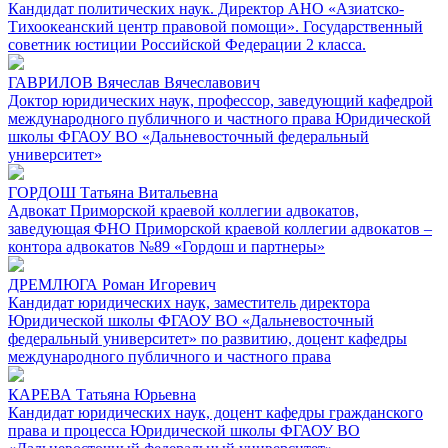
Кандидат политических наук. Директор АНО «Азиатско-
Тихоокеанский центр правовой помощи». Государственный
советник юстиции Российской Федерации 2 класса.
ГАВРИЛОВ Вячеслав Вячеславович
Доктор юридических наук, профессор, заведующий кафедрой
международного публичного и частного права Юридической
школы ФГАОУ ВО «Дальневосточный федеральный
университет»
ГОРДОШ Татьяна Витальевна
Адвокат Приморской краевой коллегии адвокатов,
заведующая ФНО Приморской краевой коллегии адвокатов –
контора адвокатов №89 «Гордош и партнеры»
ДРЕМЛЮГА Роман Игоревич
Кандидат юридических наук, заместитель директора
Юридической школы ФГАОУ ВО «Дальневосточный
федеральный университет» по развитию, доцент кафедры
международного публичного и частного права
КАРЕВА Татьяна Юрьевна
Кандидат юридических наук, доцент кафедры гражданского
права и процесса Юридической школы ФГАОУ ВО