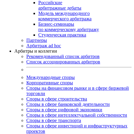
Российские
арбитражные дебаты
Модель международного
коммерческого арбитража
Бизнес-семинары
по коммерческому арбитражу
Студенческая практика
Партнеры
Арбитраж ad hoc
Арбитры и коллегии
Рекомендованный список арбитров
Список ассоциированных арбитров
Международные споры
Корпоративные споры
Споры на финансовом рынке и в сфере биржевой
торговли
Споры в сфере строительства
Споры в сфере банковской деятельности
Споры в сфере цифровой экономики
Споры в сфере интеллектуальной собственности
Споры в сфере транспорта
Cпоры в сфере инвестиций и инфраструктурных
проектов