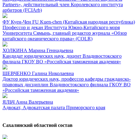
Partners», действительный член Королевского института
арбитров (FCIArb)
ФУ Куен-Чен FU Kuen-chen (Китайская народная республика)
Профессор и декан Института Южно-Китайского моря
Университета Сямынь, главный редактор журнала «Обзор
китайского океанического права» (COLR)
ХОЛКИНА Марина Геннадьевна
Кандидат юридических наук, доцент Владивостокского
филиала ГКОУ ВО «Российская таможенная академия»
ШЕВЧЕНКО Галина Николаевна
Доктор юридических наук, профессор кафедры гражданско-
правовых дисциплин Владивостокского филиала ГКОУ ВО
«Российская таможенная академия»
ЯЛЬЧ Анна Валерьевна
Адвокат, Адвокатская палата Приморского края
Сахалинский областной состав