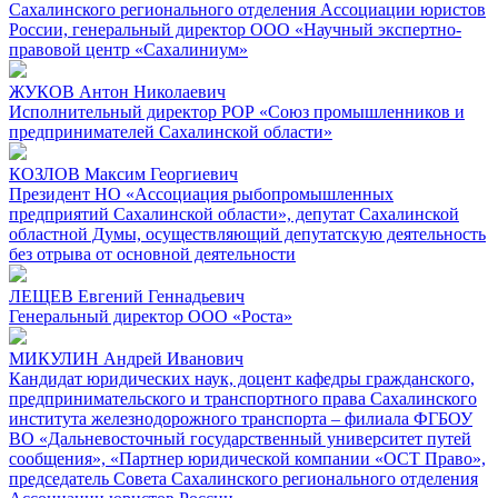
Сахалинского регионального отделения Ассоциации юристов
России, генеральный директор ООО «Научный экспертно-
правовой центр «Сахалиниум»
ЖУКОВ Антон Николаевич
Исполнительный директор РОР «Союз промышленников и
предпринимателей Сахалинской области»
КОЗЛОВ Максим Георгиевич
Президент НО «Ассоциация рыбопромышленных
предприятий Сахалинской области», депутат Сахалинской
областной Думы, осуществляющий депутатскую деятельность
без отрыва от основной деятельности
ЛЕЩЕВ Евгений Геннадьевич
Генеральный директор ООО «Роста»
МИКУЛИН Андрей Иванович
Кандидат юридических наук, доцент кафедры гражданского,
предпринимательского и транспортного права Сахалинского
института железнодорожного транспорта – филиала ФГБОУ
ВО «Дальневосточный государственный университет путей
сообщения», «Партнер юридической компании «ОСТ Право»,
председатель Совета Сахалинского регионального отделения