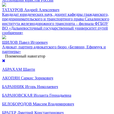
Ассоциации юристов России
ТАТАУРОВ Андрей Алексеевич
Кандидат юридических наук, доцент кафедры гражданского,
предпринимательского и транспортного права Сахалинского
института железнодорожного транспорта – филиала ФГБОУ
ВО «Дальневосточный государственный университет путей
сообщения»
ШИЛОВ Павел Игоревич
Адвокат, партнер адвокатского бюро «Белянин, Ефимчук и
партнеры»
Поименный навигатор
АБРАХАМ Шанти
АКОПЯН Саркис Зорикович
БАРАННИК Игорь Николаевич
БАРАНОВСКАЯ Иоланта Геннадьевна
БЕЛОБОРОДОВ Максим Владимирович
БРАГЕР Дмитрий Константинович