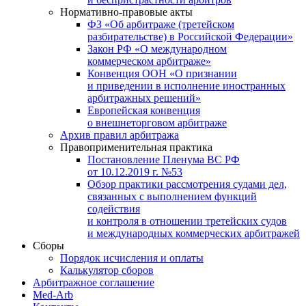
Нормативно-правовые акты
ФЗ «Об арбитраже (третейском
разбирательстве) в Российской Федерации»
Закон РФ «О международном
коммерческом арбитраже»
Конвенция ООН «О признании
и приведении в исполнение иностранных
арбитражных решений»
Европейская конвенция
о внешнеторговом арбитраже
Архив правил арбитража
Правоприменительная практика
Постановление Пленума ВС РФ
от 10.12.2019 г. №53
Обзор практики рассмотрения судами дел,
связанных с выполнением функций
содействия
и контроля в отношении третейских судов
и международных коммерческих арбитражей
Сборы
Порядок исчисления и оплаты
Калькулятор сборов
Арбитражное соглашение
Med-Arb