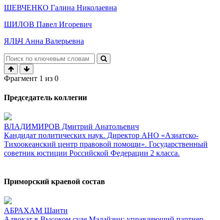
ШЕВЧЕНКО Галина Николаевна
ШИЛОВ Павел Игоревич
ЯЛЬЧ Анна Валерьевна
Фрагмент
1
из
0
Председатель коллегии
ВЛАДИМИРОВ Дмитрий Анатольевич
Кандидат политических наук. Директор АНО «Азиатско-
Тихоокеанский центр правовой помощи». Государственный
советник юстиции Российской Федерации 2 класса.
Приморский краевой состав
АБРАХАМ Шанти
Адвокат в Высоком суде Малайзии; управляющий партнер