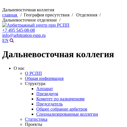
Дальневосточная коллегия
главная
/ География присутствия / Отделения /
Дальневосточное отделение /
+7 495 545-08-08
info@arbitration-rspp.ru
EN
Дальневосточная коллегия
О нас
О РСПП
Общая информация
Структура
Аппарат
Президиум
Комитет по назначениям
Председатель
Общее собрание арбитров
Специализированные коллегии
Статистика
Проекты