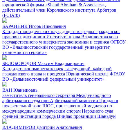
юридической фирмы «Shanti Abraham & Associates»,
действительный член Королевского института Арбитров
(FCIArb)
БАРАННИК Игорь Николаевич
Кандидат юридических наук, доцент кафедры гражданско-
правовых дисциплин Института права Владивостокского
государственного университета экономики и сервиса ФГБОУ
ВО «Владивостокский государственный университет
экономики и сервиса»
БЕЛОБОРОДОВ Максим Владимирович
Кандидат экономических наук, заведующий кафедрой
гражданского права и процесса Юридической школы ФГАОУ
ВО «Дальневосточный федеральный университет»
ВАН Юаньцюань
Заместитель генерального секретаря Международного
арбитражного суда при Арбитражной комиссии Циндао в
показательной зоне ШОС, приглашенный медиатор по
международным коммерческим спорам Народного суда
средней инстанции города Циндао провинции Шаньдун
ВЛАДИМИРОВ Дмитрий Анатольевич