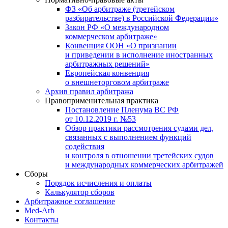
ФЗ «Об арбитраже (третейском
разбирательстве) в Российской Федерации»
Закон РФ «О международном
коммерческом арбитраже»
Конвенция ООН «О признании
и приведении в исполнение иностранных
арбитражных решений»
Европейская конвенция
о внешнеторговом арбитраже
Архив правил арбитража
Правоприменительная практика
Постановление Пленума ВС РФ
от 10.12.2019 г. №53
Обзор практики рассмотрения судами дел,
связанных с выполнением функций
содействия
и контроля в отношении третейских судов
и международных коммерческих арбитражей
Сборы
Порядок исчисления и оплаты
Калькулятор сборов
Арбитражное соглашение
Med-Arb
Контакты