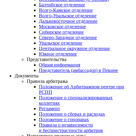
Балтийское отделение
Волго-Камское отделение
Волго-Уральское отделение
Дальневосточное отделение
Московское отделение
Сибирское отделение
Северо-Западное отделение
Уральское отделение
Центральное окружное отделение
Южное отделение
Представительства
Общая информация
Представитель (амбассадор) в Пекине
Документы
Правила арбитража
Положение об Арбитражном центре при
РСПП
Положение о специализированных
коллегиях
Регламент
Положение о сборах и расходах
Положение о гонорарах
Правила о независимости
и беспристрастности арбитров
Нормативно-правовые акты