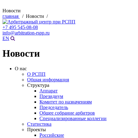
Новости
главная
/ Новости /
+7 495 545-08-08
info@arbitration-rspp.ru
EN
Новости
О нас
О РСПП
Общая информация
Структура
Аппарат
Президиум
Комитет по назначениям
Председатель
Общее собрание арбитров
Специализированные коллегии
Статистика
Проекты
Российские