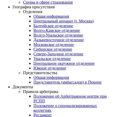
Споры в сфере страхования
География присутствия
Отделения
Общая информация
Центральный аппарат (г. Москва)
Балтийское отделение
Волго-Камское отделение
Волго-Уральское отделение
Дальневосточное отделение
Московское отделение
Сибирское отделение
Северо-Западное отделение
Уральское отделение
Центральное окружное отделение
Южное отделение
Представительства
Общая информация
Представитель (амбассадор) в Пекине
Документы
Правила арбитража
Положение об Арбитражном центре при
РСПП
Положение о специализированных
коллегиях
Регламент