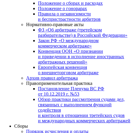
Положение о сборах и расходах
Положение о гонорарах
Правила о независимости
и беспристрастности арбитров
Нормативно-правовые акты
ФЗ «Об арбитраже (третейском
разбирательстве) в Российской Федерации»
Закон РФ «О международном
коммерческом арбитраже»
Конвенция ООН «О признании
и приведении в исполнение иностранных
арбитражных решений»
Европейская конвенция
о внешнеторговом арбитраже
Архив правил арбитража
Правоприменительная практика
Постановление Пленума ВС РФ
от 10.12.2019 г. №53
Обзор практики рассмотрения судами дел,
связанных с выполнением функций
содействия
и контроля в отношении третейских судов
и международных коммерческих арбитражей
Сборы
Порядок исчисления и оплаты