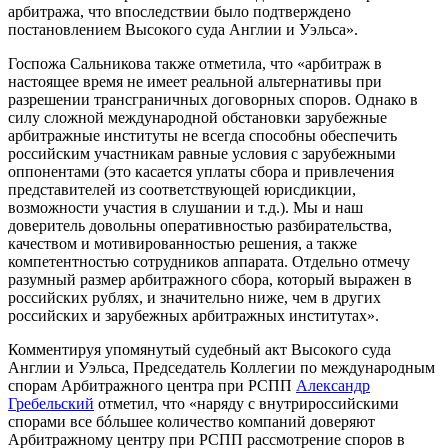
арбитража, что впоследствии было подтверждено
постановлением Высокого суда Англии и Уэльса».
Госпожа Сальникова также отметила, что «арбитраж в
настоящее время не имеет реальной альтернативы при
разрешении трансграничных договорных споров. Однако в
силу сложной международной обстановки зарубежные
арбитражные институты не всегда способны обеспечить
российским участникам равные условия с зарубежными
оппонентами (это касается уплаты сбора и привлечения
представителей из соответствующей юрисдикции,
возможности участия в слушании и т.д.). Мы и наш
доверитель довольны оперативностью разбирательства,
качеством и мотивированностью решения, а также
компетентностью сотрудников аппарата. Отдельно отмечу
разумный размер арбитражного сбора, который выражен в
российских рублях, и значительно ниже, чем в других
российских и зарубежных арбитражных институтах».
Комментируя упомянутый судебный акт Высокого суда
Англии и Уэльса, Председатель Коллегии по международным
спорам Арбитражного центра при РСПП
Александр
Гребельский
отметил, что «наряду с внутрироссийскими
спорами все бóльшее количество компаний доверяют
Арбитражному центру при РСПП рассмотрение споров в