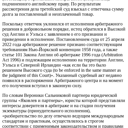
подчиненного английскому праву. По результатам
рассмотрения дела третейский суд взыскал с ответчика сумму
долга за поставленный и неоплаченный товар.
Поскольку ответчик уклонился от исполнения арбитражного
решения в добровольном порядке, истец обратился в Высокий
суд Англии и Уэльса с заявлением о его признании и
приведении в исполнение. Постановлением суда от 25 апреля
2022 года арбитражное решение признано соответствующим
требованиям Нью-Йоркской конвенции 1958 года, а также
статье 101 Закона Англии об арбитраже 1996 года (Arbitration
Act 1996) и подлежащим исполнению на территории Англии,
Уэльса и Северной Ирландии «как если бы это было
решением Высокого суда (to be enforced in the same manner as
the judgment of this Court)». Указанный судебный акт недавно
появился в распоряжении Арбитражного центра и на момент
его получения вступил в законную силу.
По словам Вероники Сальниковой партнера юридической
группы «Яковлев и партнеры», юристы которой представляли
интересы доверителя в арбитраже и на стадии получения
экзекватуры (принудительного исполнения),
«разбирательство по делу отвечало ведущим международным
стандартам и практикам, осуществлялось в строгом
соответствии с применимым законодательством и правилами