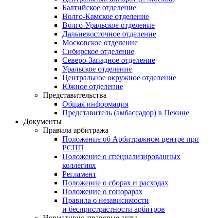
Балтийское отделение
Волго-Камское отделение
Волго-Уральское отделение
Дальневосточное отделение
Московское отделение
Сибирское отделение
Северо-Западное отделение
Уральское отделение
Центральное окружное отделение
Южное отделение
Представительства
Общая информация
Представитель (амбассадор) в Пекине
Документы
Правила арбитража
Положение об Арбитражном центре при
РСПП
Положение о специализированных
коллегиях
Регламент
Положение о сборах и расходах
Положение о гонорарах
Правила о независимости
и беспристрастности арбитров
Нормативно-правовые акты