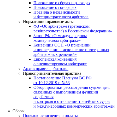
Положение о сборах и расходах
Положение о гонорарах
Правила о независимости
и беспристрастности арбитров
Нормативно-правовые акты
ФЗ «Об арбитраже (третейском
разбирательстве) в Российской Федерации»
Закон РФ «О международном
коммерческом арбитраже»
Конвенция ООН «О признании
и приведении в исполнение иностранных
арбитражных решений»
Европейская конвенция
о внешнеторговом арбитраже
Архив правил арбитража
Правоприменительная практика
Постановление Пленума ВС РФ
от 10.12.2019 г. №53
Обзор практики рассмотрения судами дел,
связанных с выполнением функций
содействия
и контроля в отношении третейских судов
и международных коммерческих арбитражей
Сборы
Порядок исчисления и оплаты