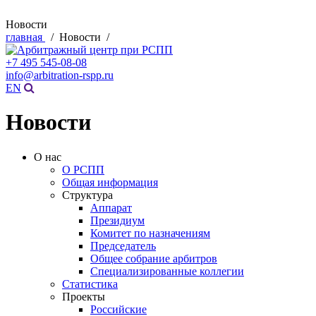
Новости
главная
/ Новости /
+7 495 545-08-08
info@arbitration-rspp.ru
EN
Новости
О нас
О РСПП
Общая информация
Структура
Аппарат
Президиум
Комитет по назначениям
Председатель
Общее собрание арбитров
Специализированные коллегии
Статистика
Проекты
Российские