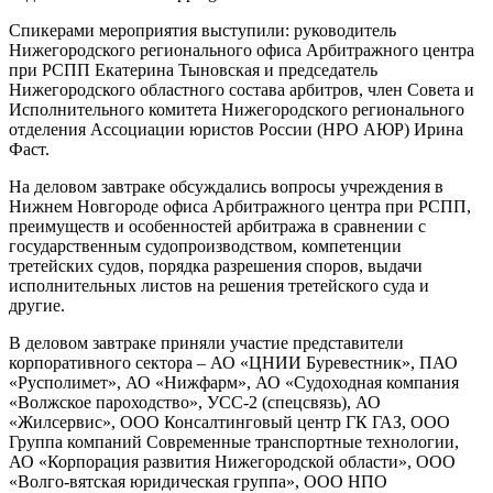
Спикерами мероприятия выступили: руководитель
Нижегородского регионального офиса Арбитражного центра
при РСПП Екатерина Тыновская и председатель
Нижегородского областного состава арбитров, член Совета и
Исполнительного комитета Нижегородского регионального
отделения Ассоциации юристов России (НРО АЮР) Ирина
Фаст.
На деловом завтраке обсуждались вопросы учреждения в
Нижнем Новгороде офиса Арбитражного центра при РСПП,
преимуществ и особенностей арбитража в сравнении с
государственным судопроизводством, компетенции
третейских судов, порядка разрешения споров, выдачи
исполнительных листов на решения третейского суда и
другие.
В деловом завтраке приняли участие представители
корпоративного сектора – АО «ЦНИИ Буревестник», ПАО
«Русполимет», АО «Нижфарм», АО «Судоходная компания
«Волжское пароходство», УСС-2 (спецсвязь), АО
«Жилсервис», ООО Консалтинговый центр ГК ГАЗ, ООО
Группа компаний Современные транспортные технологии,
АО «Корпорация развития Нижегородской области», ООО
«Волго-вятская юридическая группа», ООО НПО