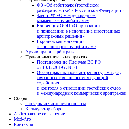
ФЗ «Об арбитраже (третейском
разбирательстве) в Российской Федерации»
Закон РФ «О международном
коммерческом арбитраже»
Конвенция ООН «О признании
и приведении в исполнение иностранных
арбитражных решений»
Европейская конвенция
о внешнеторговом арбитраже
Архив правил арбитража
Правоприменительная практика
Постановление Пленума ВС РФ
от 10.12.2019 г. №53
Обзор практики рассмотрения судами дел,
связанных с выполнением функций
содействия
и контроля в отношении третейских судов
и международных коммерческих арбитражей
Сборы
Порядок исчисления и оплаты
Калькулятор сборов
Арбитражное соглашение
Med-Arb
Контакты