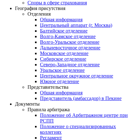
Споры в сфере страхования
География присутствия
Отделения
Общая информация
Центральный аппарат (г. Москва)
Балтийское отделение
Волго-Камское отделение
Волго-Уральское отделение
Дальневосточное отделение
Московское отделение
Сибирское отделение
Северо-Западное отделение
Уральское отделение
Центральное окружное отделение
Южное отделение
Представительства
Общая информация
Представитель (амбассадор) в Пекине
Документы
Правила арбитража
Положение об Арбитражном центре при
РСПП
Положение о специализированных
коллегиях
Регламент