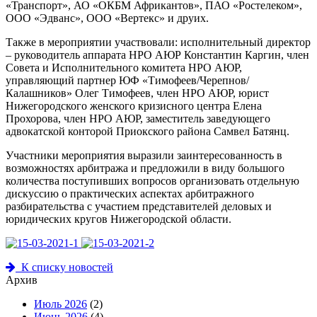
«Транспорт», АО «ОКБМ Африкантов», ПАО «Ростелеком»,
ООО «Эдванс», ООО «Вертекс» и друих.
Также в мероприятии участвовали: исполнительный директор
– руководитель аппарата НРО АЮР Константин Каргин, член
Совета и Исполнительного комитета НРО АЮР,
управляющий партнер ЮФ «Тимофеев/Черепнов/
Калашников» Олег Тимофеев, член НРО АЮР, юрист
Нижегородского женского кризисного центра Елена
Прохорова, член НРО АЮР, заместитель заведующего
адвокатской конторой Приокского района Самвел Батянц.
Участники мероприятия выразили заинтересованность в
возможностях арбитража и предложили в виду большого
количества поступивших вопросов организовать отдельную
дискуссию о практических аспектах арбитражного
разбирательства с участием представителей деловых и
юридических кругов Нижегородской области.
К списку новостей
Архив
Июль 2026
(2)
Июнь 2026
(4)