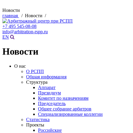
Новости
главная
/ Новости /
+7 495 545-08-08
info@arbitration-rspp.ru
EN
Новости
О нас
О РСПП
Общая информация
Структура
Аппарат
Президиум
Комитет по назначениям
Председатель
Общее собрание арбитров
Специализированные коллегии
Статистика
Проекты
Российские