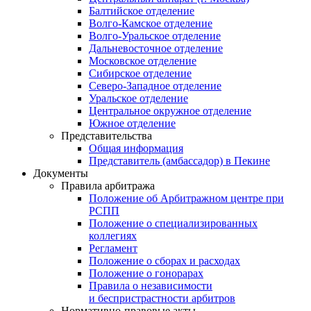
Балтийское отделение
Волго-Камское отделение
Волго-Уральское отделение
Дальневосточное отделение
Московское отделение
Сибирское отделение
Северо-Западное отделение
Уральское отделение
Центральное окружное отделение
Южное отделение
Представительства
Общая информация
Представитель (амбассадор) в Пекине
Документы
Правила арбитража
Положение об Арбитражном центре при
РСПП
Положение о специализированных
коллегиях
Регламент
Положение о сборах и расходах
Положение о гонорарах
Правила о независимости
и беспристрастности арбитров
Нормативно-правовые акты