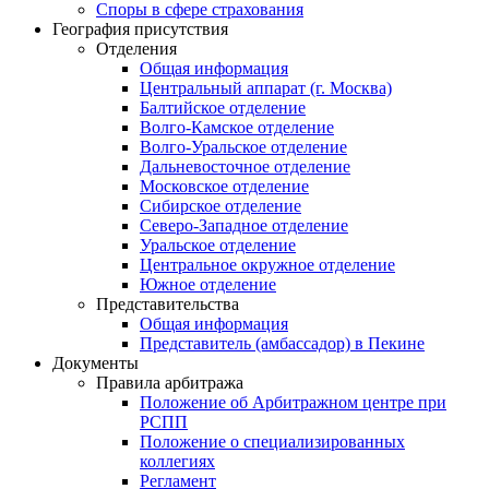
Споры в сфере страхования
География присутствия
Отделения
Общая информация
Центральный аппарат (г. Москва)
Балтийское отделение
Волго-Камское отделение
Волго-Уральское отделение
Дальневосточное отделение
Московское отделение
Сибирское отделение
Северо-Западное отделение
Уральское отделение
Центральное окружное отделение
Южное отделение
Представительства
Общая информация
Представитель (амбассадор) в Пекине
Документы
Правила арбитража
Положение об Арбитражном центре при
РСПП
Положение о специализированных
коллегиях
Регламент