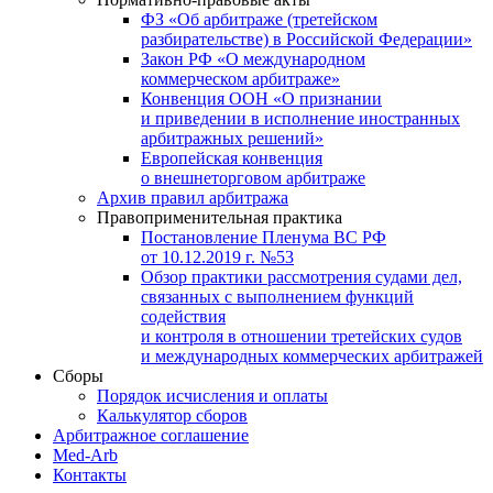
ФЗ «Об арбитраже (третейском
разбирательстве) в Российской Федерации»
Закон РФ «О международном
коммерческом арбитраже»
Конвенция ООН «О признании
и приведении в исполнение иностранных
арбитражных решений»
Европейская конвенция
о внешнеторговом арбитраже
Архив правил арбитража
Правоприменительная практика
Постановление Пленума ВС РФ
от 10.12.2019 г. №53
Обзор практики рассмотрения судами дел,
связанных с выполнением функций
содействия
и контроля в отношении третейских судов
и международных коммерческих арбитражей
Сборы
Порядок исчисления и оплаты
Калькулятор сборов
Арбитражное соглашение
Med-Arb
Контакты