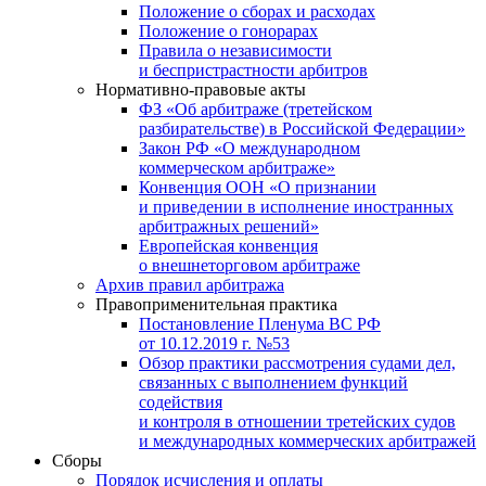
Положение о сборах и расходах
Положение о гонорарах
Правила о независимости
и беспристрастности арбитров
Нормативно-правовые акты
ФЗ «Об арбитраже (третейском
разбирательстве) в Российской Федерации»
Закон РФ «О международном
коммерческом арбитраже»
Конвенция ООН «О признании
и приведении в исполнение иностранных
арбитражных решений»
Европейская конвенция
о внешнеторговом арбитраже
Архив правил арбитража
Правоприменительная практика
Постановление Пленума ВС РФ
от 10.12.2019 г. №53
Обзор практики рассмотрения судами дел,
связанных с выполнением функций
содействия
и контроля в отношении третейских судов
и международных коммерческих арбитражей
Сборы
Порядок исчисления и оплаты