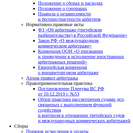
Положение о сборах и расходах
Положение о гонорарах
Правила о независимости
и беспристрастности арбитров
Нормативно-правовые акты
ФЗ «Об арбитраже (третейском
разбирательстве) в Российской Федерации»
Закон РФ «О международном
коммерческом арбитраже»
Конвенция ООН «О признании
и приведении в исполнение иностранных
арбитражных решений»
Европейская конвенция
о внешнеторговом арбитраже
Архив правил арбитража
Правоприменительная практика
Постановление Пленума ВС РФ
от 10.12.2019 г. №53
Обзор практики рассмотрения судами дел,
связанных с выполнением функций
содействия
и контроля в отношении третейских судов
и международных коммерческих арбитражей
Сборы
Порядок исчисления и оплаты