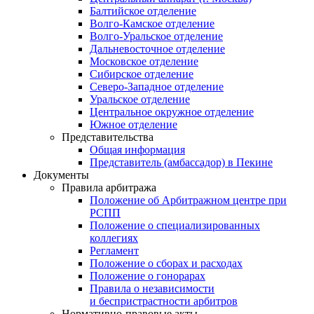
Балтийское отделение
Волго-Камское отделение
Волго-Уральское отделение
Дальневосточное отделение
Московское отделение
Сибирское отделение
Северо-Западное отделение
Уральское отделение
Центральное окружное отделение
Южное отделение
Представительства
Общая информация
Представитель (амбассадор) в Пекине
Документы
Правила арбитража
Положение об Арбитражном центре при
РСПП
Положение о специализированных
коллегиях
Регламент
Положение о сборах и расходах
Положение о гонорарах
Правила о независимости
и беспристрастности арбитров
Нормативно-правовые акты