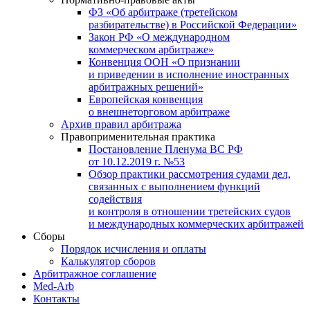
ФЗ «Об арбитраже (третейском
разбирательстве) в Российской Федерации»
Закон РФ «О международном
коммерческом арбитраже»
Конвенция ООН «О признании
и приведении в исполнение иностранных
арбитражных решений»
Европейская конвенция
о внешнеторговом арбитраже
Архив правил арбитража
Правоприменительная практика
Постановление Пленума ВС РФ
от 10.12.2019 г. №53
Обзор практики рассмотрения судами дел,
связанных с выполнением функций
содействия
и контроля в отношении третейских судов
и международных коммерческих арбитражей
Сборы
Порядок исчисления и оплаты
Калькулятор сборов
Арбитражное соглашение
Med-Arb
Контакты