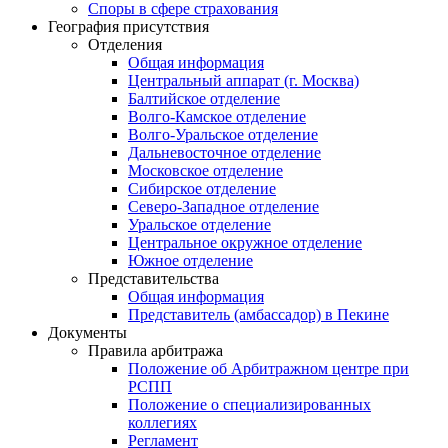
Споры в сфере страхования
География присутствия
Отделения
Общая информация
Центральный аппарат (г. Москва)
Балтийское отделение
Волго-Камское отделение
Волго-Уральское отделение
Дальневосточное отделение
Московское отделение
Сибирское отделение
Северо-Западное отделение
Уральское отделение
Центральное окружное отделение
Южное отделение
Представительства
Общая информация
Представитель (амбассадор) в Пекине
Документы
Правила арбитража
Положение об Арбитражном центре при
РСПП
Положение о специализированных
коллегиях
Регламент