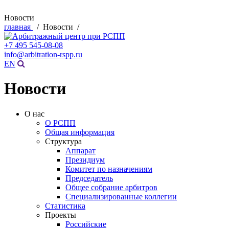
Новости
главная
/ Новости /
+7 495 545-08-08
info@arbitration-rspp.ru
EN
Новости
О нас
О РСПП
Общая информация
Структура
Аппарат
Президиум
Комитет по назначениям
Председатель
Общее собрание арбитров
Специализированные коллегии
Статистика
Проекты
Российские