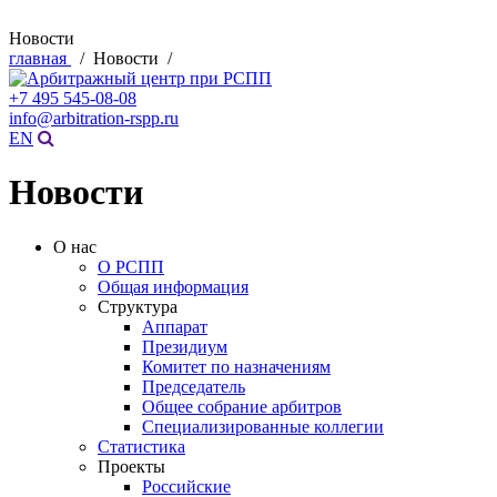
Новости
главная
/ Новости /
+7 495 545-08-08
info@arbitration-rspp.ru
EN
Новости
О нас
О РСПП
Общая информация
Структура
Аппарат
Президиум
Комитет по назначениям
Председатель
Общее собрание арбитров
Специализированные коллегии
Статистика
Проекты
Российские