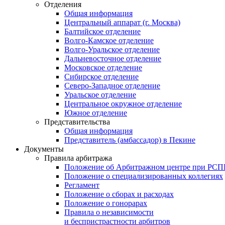
Отделения
Общая информация
Центральный аппарат (г. Москва)
Балтийское отделение
Волго-Камское отделение
Волго-Уральское отделение
Дальневосточное отделение
Московское отделение
Сибирское отделение
Северо-Западное отделение
Уральское отделение
Центральное окружное отделение
Южное отделение
Представительства
Общая информация
Представитель (амбассадор) в Пекине
Документы
Правила арбитража
Положение об Арбитражном центре при РС
Положение о специализированных коллегиях
Регламент
Положение о сборах и расходах
Положение о гонорарах
Правила о независимости
и беспристрастности арбитров