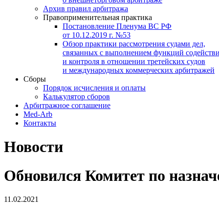
Архив правил арбитража
Правоприменительная практика
Постановление Пленума ВС РФ
от 10.12.2019 г. №53
Обзор практики рассмотрения судами дел,
связанных с выполнением функций содейств
и контроля в отношении третейских судов
и международных коммерческих арбитражей
Сборы
Порядок исчисления и оплаты
Калькулятор сборов
Арбитражное соглашение
Med-Arb
Контакты
Новости
Обновился Комитет по назна
11.02.2021