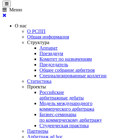
Меню
О нас
О РСПП
Общая информация
Структура
Аппарат
Президиум
Комитет по назначениям
Председатель
Общее собрание арбитров
Специализированные коллегии
Статистика
Проекты
Российские
арбитражные дебаты
Модель международного
коммерческого арбитража
Бизнес-семинары
по коммерческому арбитражу
Студенческая практика
Партнеры
Арбитраж ad hoc