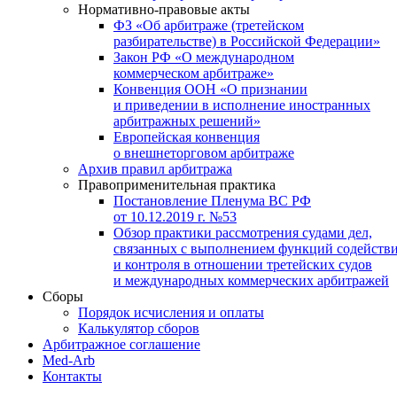
Нормативно-правовые акты
ФЗ «Об арбитраже (третейском
разбирательстве) в Российской Федерации»
Закон РФ «О международном
коммерческом арбитраже»
Конвенция ООН «О признании
и приведении в исполнение иностранных
арбитражных решений»
Европейская конвенция
о внешнеторговом арбитраже
Архив правил арбитража
Правоприменительная практика
Постановление Пленума ВС РФ
от 10.12.2019 г. №53
Обзор практики рассмотрения судами дел,
связанных с выполнением функций содейств
и контроля в отношении третейских судов
и международных коммерческих арбитражей
Сборы
Порядок исчисления и оплаты
Калькулятор сборов
Арбитражное соглашение
Med-Arb
Контакты