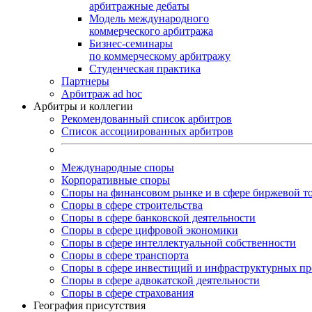
арбитражные дебаты
Модель международного
коммерческого арбитража
Бизнес-семинары
по коммерческому арбитражу
Студенческая практика
Партнеры
Арбитраж ad hoc
Арбитры и коллегии
Рекомендованный список арбитров
Список ассоциированных арбитров
Международные споры
Корпоративные споры
Споры на финансовом рынке и в сфере биржевой т
Споры в сфере строительства
Споры в сфере банковской деятельности
Споры в сфере цифровой экономики
Споры в сфере интеллектуальной собственности
Споры в сфере транспорта
Cпоры в сфере инвестиций и инфраструктурных пр
Споры в сфере адвокатской деятельности
Споры в сфере страхования
География присутствия