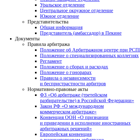
Уральское отделение
Центральное окружное отделение
Южное отделение
Представительства
Общая информация
Представитель (амбассадор) в Пекине
Документы
Правила арбитража
Положение об Арбитражном центре при РС
Положение о специализированных коллегиях
Регламент
Положение о сборах и расходах
Положение о гонорарах
Правила о независимости
и беспристрастности арбитров
Нормативно-правовые акты
ФЗ «Об арбитраже (третейском
разбирательстве) в Российской Федерации»
Закон РФ «О международном
коммерческом арбитраже»
Конвенция ООН «О признании
и приведении в исполнение иностранных
арбитражных решений»
Европейская конвенция
о внешнеторговом арбитраже