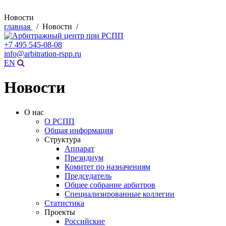
Новости
главная
/ Новости /
+7 495 545-08-08
info@arbitration-rspp.ru
EN
Новости
О нас
О РСПП
Общая информация
Структура
Аппарат
Президиум
Комитет по назначениям
Председатель
Общее собрание арбитров
Специализированные коллегии
Статистика
Проекты
Российские