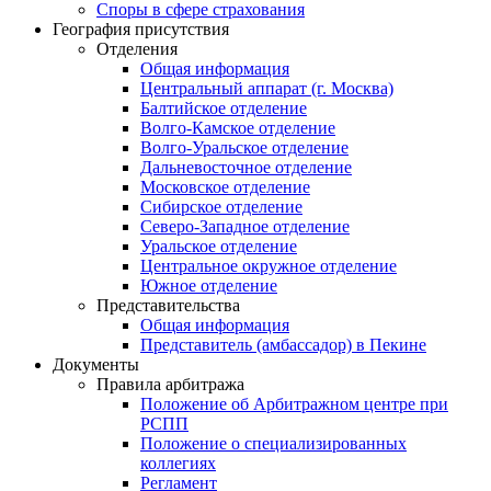
Споры в сфере страхования
География присутствия
Отделения
Общая информация
Центральный аппарат (г. Москва)
Балтийское отделение
Волго-Камское отделение
Волго-Уральское отделение
Дальневосточное отделение
Московское отделение
Сибирское отделение
Северо-Западное отделение
Уральское отделение
Центральное окружное отделение
Южное отделение
Представительства
Общая информация
Представитель (амбассадор) в Пекине
Документы
Правила арбитража
Положение об Арбитражном центре при
РСПП
Положение о специализированных
коллегиях
Регламент