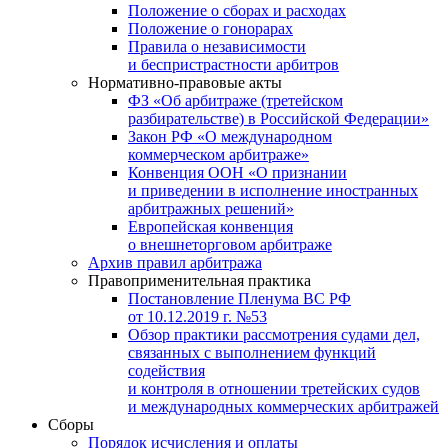
Положение о сборах и расходах
Положение о гонорарах
Правила о независимости
и беспристрастности арбитров
Нормативно-правовые акты
ФЗ «Об арбитраже (третейском
разбирательстве) в Российской Федерации»
Закон РФ «О международном
коммерческом арбитраже»
Конвенция ООН «О признании
и приведении в исполнение иностранных
арбитражных решений»
Европейская конвенция
о внешнеторговом арбитраже
Архив правил арбитража
Правоприменительная практика
Постановление Пленума ВС РФ
от 10.12.2019 г. №53
Обзор практики рассмотрения судами дел,
связанных с выполнением функций
содействия
и контроля в отношении третейских судов
и международных коммерческих арбитражей
Сборы
Порядок исчисления и оплаты