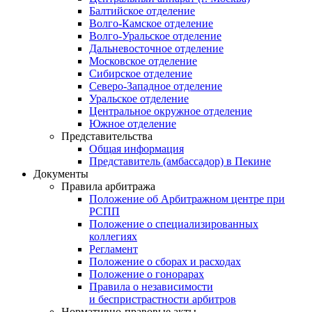
Балтийское отделение
Волго-Камское отделение
Волго-Уральское отделение
Дальневосточное отделение
Московское отделение
Сибирское отделение
Северо-Западное отделение
Уральское отделение
Центральное окружное отделение
Южное отделение
Представительства
Общая информация
Представитель (амбассадор) в Пекине
Документы
Правила арбитража
Положение об Арбитражном центре при
РСПП
Положение о специализированных
коллегиях
Регламент
Положение о сборах и расходах
Положение о гонорарах
Правила о независимости
и беспристрастности арбитров
Нормативно-правовые акты