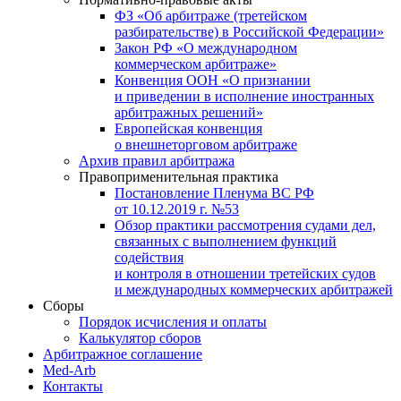
ФЗ «Об арбитраже (третейском
разбирательстве) в Российской Федерации»
Закон РФ «О международном
коммерческом арбитраже»
Конвенция ООН «О признании
и приведении в исполнение иностранных
арбитражных решений»
Европейская конвенция
о внешнеторговом арбитраже
Архив правил арбитража
Правоприменительная практика
Постановление Пленума ВС РФ
от 10.12.2019 г. №53
Обзор практики рассмотрения судами дел,
связанных с выполнением функций
содействия
и контроля в отношении третейских судов
и международных коммерческих арбитражей
Сборы
Порядок исчисления и оплаты
Калькулятор сборов
Арбитражное соглашение
Med-Arb
Контакты