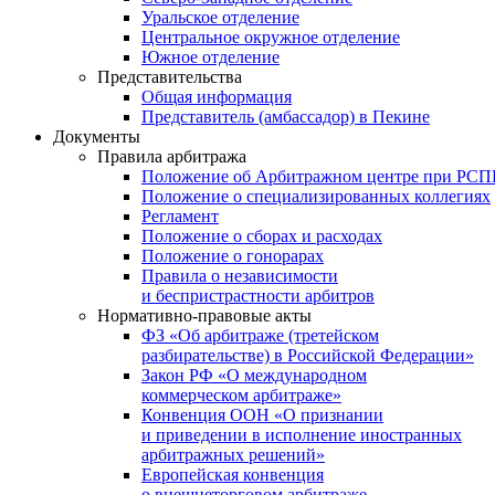
Уральское отделение
Центральное окружное отделение
Южное отделение
Представительства
Общая информация
Представитель (амбассадор) в Пекине
Документы
Правила арбитража
Положение об Арбитражном центре при РС
Положение о специализированных коллегиях
Регламент
Положение о сборах и расходах
Положение о гонорарах
Правила о независимости
и беспристрастности арбитров
Нормативно-правовые акты
ФЗ «Об арбитраже (третейском
разбирательстве) в Российской Федерации»
Закон РФ «О международном
коммерческом арбитраже»
Конвенция ООН «О признании
и приведении в исполнение иностранных
арбитражных решений»
Европейская конвенция
о внешнеторговом арбитраже