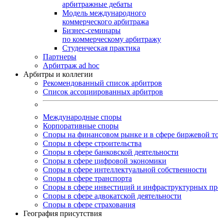
арбитражные дебаты
Модель международного
коммерческого арбитража
Бизнес-семинары
по коммерческому арбитражу
Студенческая практика
Партнеры
Арбитраж ad hoc
Арбитры и коллегии
Рекомендованный список арбитров
Список ассоциированных арбитров
Международные споры
Корпоративные споры
Споры на финансовом рынке и в сфере биржевой т
Споры в сфере строительства
Споры в сфере банковской деятельности
Споры в сфере цифровой экономики
Споры в сфере интеллектуальной собственности
Споры в сфере транспорта
Cпоры в сфере инвестиций и инфраструктурных пр
Споры в сфере адвокатской деятельности
Споры в сфере страхования
География присутствия