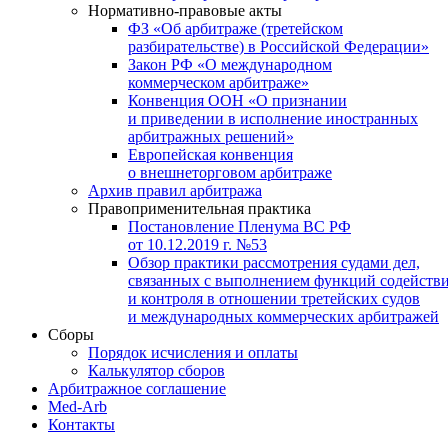
Нормативно-правовые акты
ФЗ «Об арбитраже (третейском
разбирательстве) в Российской Федерации»
Закон РФ «О международном
коммерческом арбитраже»
Конвенция ООН «О признании
и приведении в исполнение иностранных
арбитражных решений»
Европейская конвенция
о внешнеторговом арбитраже
Архив правил арбитража
Правоприменительная практика
Постановление Пленума ВС РФ
от 10.12.2019 г. №53
Обзор практики рассмотрения судами дел,
связанных с выполнением функций содейств
и контроля в отношении третейских судов
и международных коммерческих арбитражей
Сборы
Порядок исчисления и оплаты
Калькулятор сборов
Арбитражное соглашение
Med-Arb
Контакты