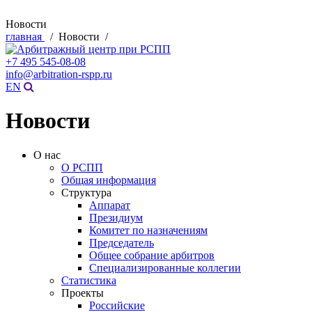
Новости
главная
/ Новости /
+7 495 545-08-08
info@arbitration-rspp.ru
EN
Новости
О нас
О РСПП
Общая информация
Структура
Аппарат
Президиум
Комитет по назначениям
Председатель
Общее собрание арбитров
Специализированные коллегии
Статистика
Проекты
Российские