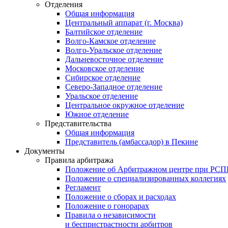
Отделения
Общая информация
Центральный аппарат (г. Москва)
Балтийское отделение
Волго-Камское отделение
Волго-Уральское отделение
Дальневосточное отделение
Московское отделение
Сибирское отделение
Северо-Западное отделение
Уральское отделение
Центральное окружное отделение
Южное отделение
Представительства
Общая информация
Представитель (амбассадор) в Пекине
Документы
Правила арбитража
Положение об Арбитражном центре при РС
Положение о специализированных коллегиях
Регламент
Положение о сборах и расходах
Положение о гонорарах
Правила о независимости
и беспристрастности арбитров