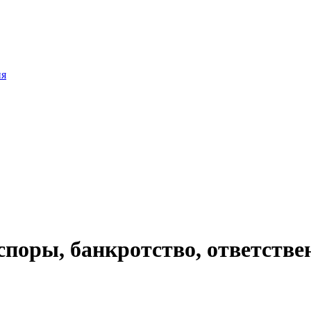
ия
 споры, банкротство, ответств