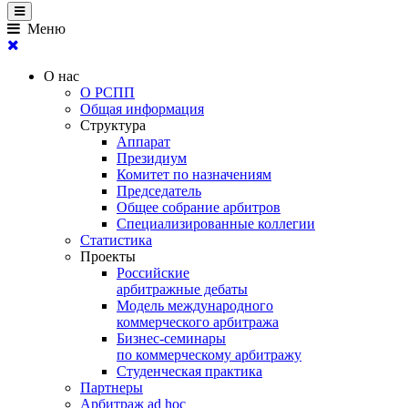
Меню
О нас
О РСПП
Общая информация
Структура
Аппарат
Президиум
Комитет по назначениям
Председатель
Общее собрание арбитров
Специализированные коллегии
Статистика
Проекты
Российские
арбитражные дебаты
Модель международного
коммерческого арбитража
Бизнес-семинары
по коммерческому арбитражу
Студенческая практика
Партнеры
Арбитраж ad hoc