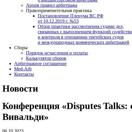
Архив правил арбитража
Правоприменительная практика
Постановление Пленума ВС РФ
от 10.12.2019 г. №53
Обзор практики рассмотрения судами дел,
связанных с выполнением функций содейств
и контроля в отношении третейских судов
и международных коммерческих арбитражей
Сборы
Порядок исчисления и оплаты
Калькулятор сборов
Арбитражное соглашение
Med-Arb
Контакты
Новости
Конференция «Disputes Talks:
Вивальди»
06.10.2023