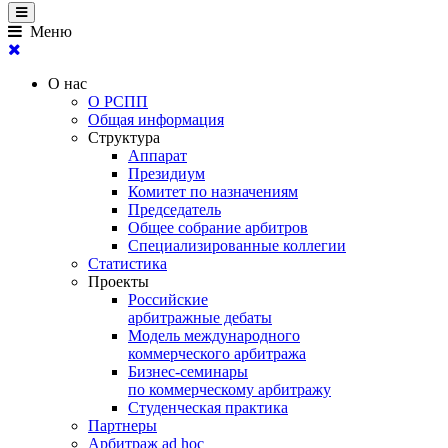
Меню
О нас
О РСПП
Общая информация
Структура
Аппарат
Президиум
Комитет по назначениям
Председатель
Общее собрание арбитров
Специализированные коллегии
Статистика
Проекты
Российские
арбитражные дебаты
Модель международного
коммерческого арбитража
Бизнес-семинары
по коммерческому арбитражу
Студенческая практика
Партнеры
Арбитраж ad hoc