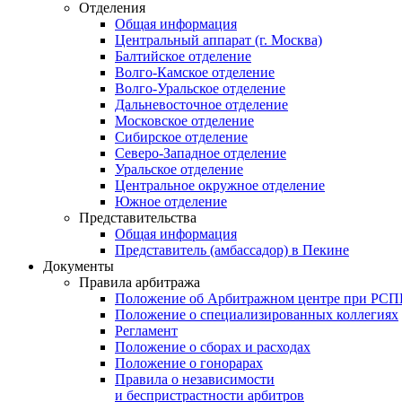
Отделения
Общая информация
Центральный аппарат (г. Москва)
Балтийское отделение
Волго-Камское отделение
Волго-Уральское отделение
Дальневосточное отделение
Московское отделение
Сибирское отделение
Северо-Западное отделение
Уральское отделение
Центральное окружное отделение
Южное отделение
Представительства
Общая информация
Представитель (амбассадор) в Пекине
Документы
Правила арбитража
Положение об Арбитражном центре при РС
Положение о специализированных коллегиях
Регламент
Положение о сборах и расходах
Положение о гонорарах
Правила о независимости
и беспристрастности арбитров