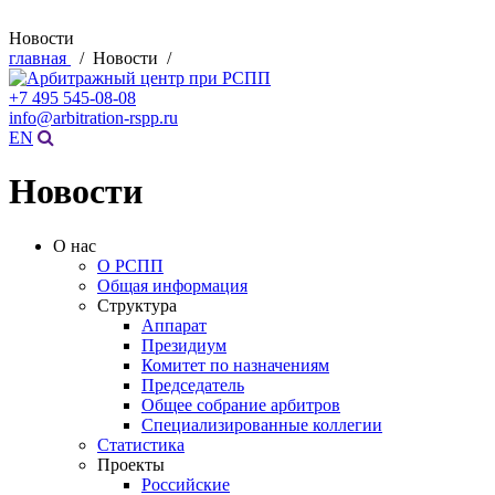
Новости
главная
/ Новости /
+7 495 545-08-08
info@arbitration-rspp.ru
EN
Новости
О нас
О РСПП
Общая информация
Структура
Аппарат
Президиум
Комитет по назначениям
Председатель
Общее собрание арбитров
Специализированные коллегии
Статистика
Проекты
Российские