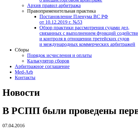
Архив правил арбитража
Правоприменительная практика
Постановление Пленума ВС РФ
от 10.12.2019 г. №53
Обзор практики рассмотрения судами дел,
связанных с выполнением функций содейств
и контроля в отношении третейских судов
и международных коммерческих арбитражей
Сборы
Порядок исчисления и оплаты
Калькулятор сборов
Арбитражное соглашение
Med-Arb
Контакты
Новости
В РСПП были проведены пер
07.04.2016