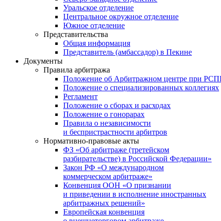
Уральское отделение
Центральное окружное отделение
Южное отделение
Представительства
Общая информация
Представитель (амбассадор) в Пекине
Документы
Правила арбитража
Положение об Арбитражном центре при РС
Положение о специализированных коллегиях
Регламент
Положение о сборах и расходах
Положение о гонорарах
Правила о независимости
и беспристрастности арбитров
Нормативно-правовые акты
ФЗ «Об арбитраже (третейском
разбирательстве) в Российской Федерации»
Закон РФ «О международном
коммерческом арбитраже»
Конвенция ООН «О признании
и приведении в исполнение иностранных
арбитражных решений»
Европейская конвенция
о внешнеторговом арбитраже