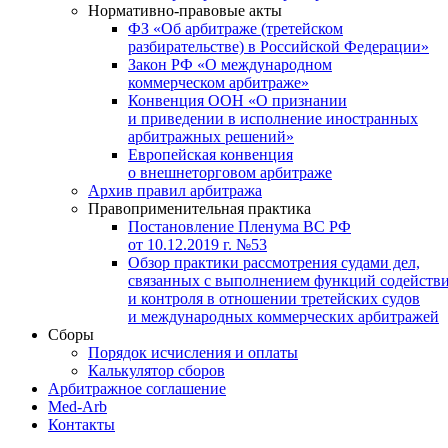
Нормативно-правовые акты
ФЗ «Об арбитраже (третейском
разбирательстве) в Российской Федерации»
Закон РФ «О международном
коммерческом арбитраже»
Конвенция ООН «О признании
и приведении в исполнение иностранных
арбитражных решений»
Европейская конвенция
о внешнеторговом арбитраже
Архив правил арбитража
Правоприменительная практика
Постановление Пленума ВС РФ
от 10.12.2019 г. №53
Обзор практики рассмотрения судами дел,
связанных с выполнением функций содейств
и контроля в отношении третейских судов
и международных коммерческих арбитражей
Сборы
Порядок исчисления и оплаты
Калькулятор сборов
Арбитражное соглашение
Med-Arb
Контакты