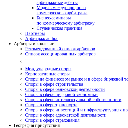
арбитражные дебаты
Модель международного
коммерческого арбитража
Бизнес-семинары
по коммерческому арбитражу
Студенческая практика
Партнеры
Арбитраж ad hoc
Арбитры и коллегии
Рекомендованный список арбитров
Список ассоциированных арбитров
Международные споры
Корпоративные споры
Споры на финансовом рынке и в сфере биржевой т
Споры в сфере строительства
Споры в сфере банковской деятельности
Споры в сфере цифровой экономики
Споры в сфере интеллектуальной собственности
Споры в сфере транспорта
Cпоры в сфере инвестиций и инфраструктурных пр
Споры в сфере адвокатской деятельности
Споры в сфере страхования
География присутствия