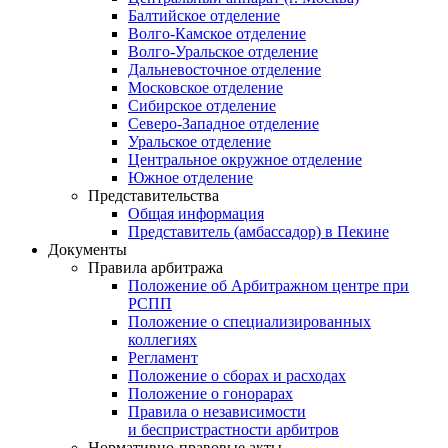
Балтийское отделение
Волго-Камское отделение
Волго-Уральское отделение
Дальневосточное отделение
Московское отделение
Сибирское отделение
Северо-Западное отделение
Уральское отделение
Центральное окружное отделение
Южное отделение
Представительства
Общая информация
Представитель (амбассадор) в Пекине
Документы
Правила арбитража
Положение об Арбитражном центре при
РСПП
Положение о специализированных
коллегиях
Регламент
Положение о сборах и расходах
Положение о гонорарах
Правила о независимости
и беспристрастности арбитров
Нормативно-правовые акты