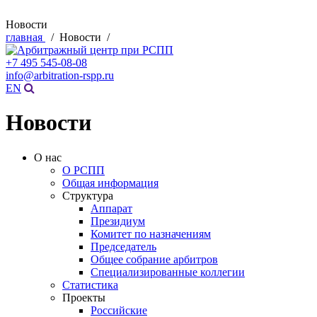
Новости
главная
/ Новости /
+7 495 545-08-08
info@arbitration-rspp.ru
EN
Новости
О нас
О РСПП
Общая информация
Структура
Аппарат
Президиум
Комитет по назначениям
Председатель
Общее собрание арбитров
Специализированные коллегии
Статистика
Проекты
Российские