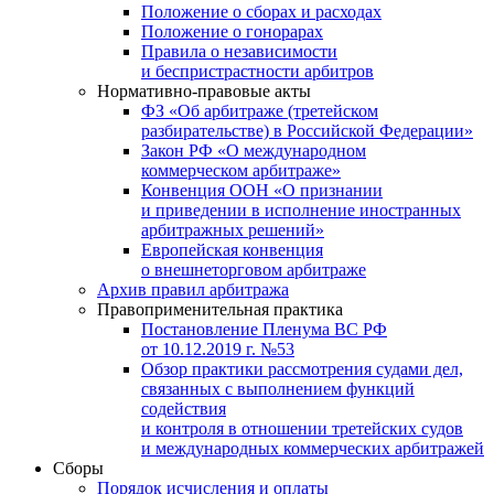
Положение о сборах и расходах
Положение о гонорарах
Правила о независимости
и беспристрастности арбитров
Нормативно-правовые акты
ФЗ «Об арбитраже (третейском
разбирательстве) в Российской Федерации»
Закон РФ «О международном
коммерческом арбитраже»
Конвенция ООН «О признании
и приведении в исполнение иностранных
арбитражных решений»
Европейская конвенция
о внешнеторговом арбитраже
Архив правил арбитража
Правоприменительная практика
Постановление Пленума ВС РФ
от 10.12.2019 г. №53
Обзор практики рассмотрения судами дел,
связанных с выполнением функций
содействия
и контроля в отношении третейских судов
и международных коммерческих арбитражей
Сборы
Порядок исчисления и оплаты