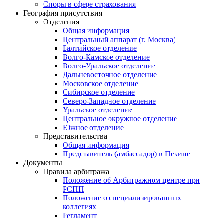
Споры в сфере страхования
География присутствия
Отделения
Общая информация
Центральный аппарат (г. Москва)
Балтийское отделение
Волго-Камское отделение
Волго-Уральское отделение
Дальневосточное отделение
Московское отделение
Сибирское отделение
Северо-Западное отделение
Уральское отделение
Центральное окружное отделение
Южное отделение
Представительства
Общая информация
Представитель (амбассадор) в Пекине
Документы
Правила арбитража
Положение об Арбитражном центре при
РСПП
Положение о специализированных
коллегиях
Регламент