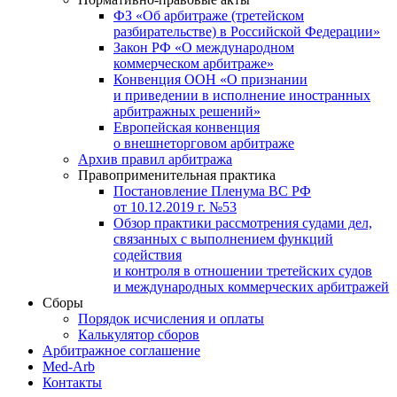
ФЗ «Об арбитраже (третейском
разбирательстве) в Российской Федерации»
Закон РФ «О международном
коммерческом арбитраже»
Конвенция ООН «О признании
и приведении в исполнение иностранных
арбитражных решений»
Европейская конвенция
о внешнеторговом арбитраже
Архив правил арбитража
Правоприменительная практика
Постановление Пленума ВС РФ
от 10.12.2019 г. №53
Обзор практики рассмотрения судами дел,
связанных с выполнением функций
содействия
и контроля в отношении третейских судов
и международных коммерческих арбитражей
Сборы
Порядок исчисления и оплаты
Калькулятор сборов
Арбитражное соглашение
Med-Arb
Контакты