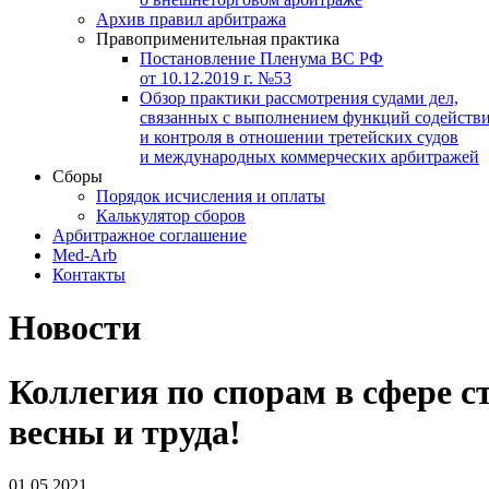
Архив правил арбитража
Правоприменительная практика
Постановление Пленума ВС РФ
от 10.12.2019 г. №53
Обзор практики рассмотрения судами дел,
связанных с выполнением функций содейств
и контроля в отношении третейских судов
и международных коммерческих арбитражей
Сборы
Порядок исчисления и оплаты
Калькулятор сборов
Арбитражное соглашение
Med-Arb
Контакты
Новости
Коллегия по спорам в сфере 
весны и труда!
01.05.2021