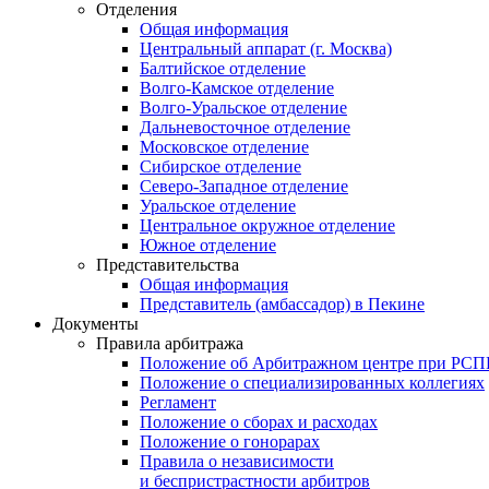
Отделения
Общая информация
Центральный аппарат (г. Москва)
Балтийское отделение
Волго-Камское отделение
Волго-Уральское отделение
Дальневосточное отделение
Московское отделение
Сибирское отделение
Северо-Западное отделение
Уральское отделение
Центральное окружное отделение
Южное отделение
Представительства
Общая информация
Представитель (амбассадор) в Пекине
Документы
Правила арбитража
Положение об Арбитражном центре при РС
Положение о специализированных коллегиях
Регламент
Положение о сборах и расходах
Положение о гонорарах
Правила о независимости
и беспристрастности арбитров