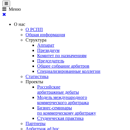
Меню
О нас
О РСПП
Общая информация
Структура
Аппарат
Президиум
Комитет по назначениям
Председатель
Общее собрание арбитров
Специализированные коллегии
Статистика
Проекты
Российские
арбитражные дебаты
Модель международного
коммерческого арбитража
Бизнес-семинары
по коммерческому арбитражу
Студенческая практика
Партнеры
Арбитраж ad hoc