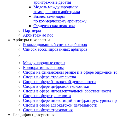
арбитражные дебаты
Модель международного
коммерческого арбитража
Бизнес-семинары
по коммерческому арбитражу
Студенческая практика
Партнеры
Арбитраж ad hoc
Арбитры и коллегии
Рекомендованный список арбитров
Список ассоциированных арбитров
Международные споры
Корпоративные споры
Споры на финансовом рынке и в сфере биржевой т
Споры в сфере строительства
Споры в сфере банковской деятельности
Споры в сфере цифровой экономики
Споры в сфере интеллектуальной собственности
Споры в сфере транспорта
Cпоры в сфере инвестиций и инфраструктурных пр
Споры в сфере адвокатской деятельности
Споры в сфере страхования
География присутствия