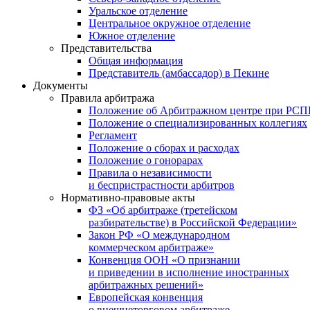
Уральское отделение
Центральное окружное отделение
Южное отделение
Представительства
Общая информация
Представитель (амбассадор) в Пекине
Документы
Правила арбитража
Положение об Арбитражном центре при РС
Положение о специализированных коллегиях
Регламент
Положение о сборах и расходах
Положение о гонорарах
Правила о независимости
и беспристрастности арбитров
Нормативно-правовые акты
ФЗ «Об арбитраже (третейском
разбирательстве) в Российской Федерации»
Закон РФ «О международном
коммерческом арбитраже»
Конвенция ООН «О признании
и приведении в исполнение иностранных
арбитражных решений»
Европейская конвенция
о внешнеторговом арбитраже