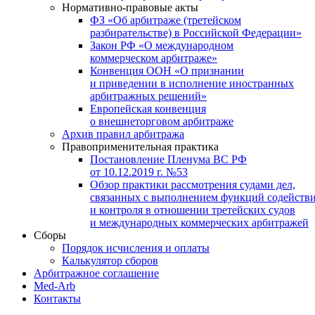
Нормативно-правовые акты
ФЗ «Об арбитраже (третейском
разбирательстве) в Российской Федерации»
Закон РФ «О международном
коммерческом арбитраже»
Конвенция ООН «О признании
и приведении в исполнение иностранных
арбитражных решений»
Европейская конвенция
о внешнеторговом арбитраже
Архив правил арбитража
Правоприменительная практика
Постановление Пленума ВС РФ
от 10.12.2019 г. №53
Обзор практики рассмотрения судами дел,
связанных с выполнением функций содейств
и контроля в отношении третейских судов
и международных коммерческих арбитражей
Сборы
Порядок исчисления и оплаты
Калькулятор сборов
Арбитражное соглашение
Med-Arb
Контакты