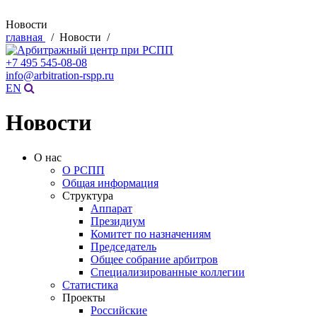
Новости
главная
/ Новости /
+7 495 545-08-08
info@arbitration-rspp.ru
EN
Новости
О нас
О РСПП
Общая информация
Структура
Аппарат
Президиум
Комитет по назначениям
Председатель
Общее собрание арбитров
Специализированные коллегии
Статистика
Проекты
Российские