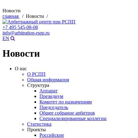
Новости
главная
/ Новости /
+7 495 545-08-08
info@arbitration-rspp.ru
EN
Новости
О нас
О РСПП
Общая информация
Структура
Аппарат
Президиум
Комитет по назначениям
Председатель
Общее собрание арбитров
Специализированные коллегии
Статистика
Проекты
Российские