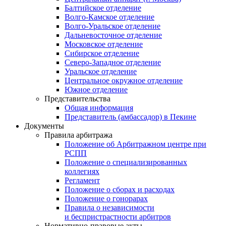
Балтийское отделение
Волго-Камское отделение
Волго-Уральское отделение
Дальневосточное отделение
Московское отделение
Сибирское отделение
Северо-Западное отделение
Уральское отделение
Центральное окружное отделение
Южное отделение
Представительства
Общая информация
Представитель (амбассадор) в Пекине
Документы
Правила арбитража
Положение об Арбитражном центре при
РСПП
Положение о специализированных
коллегиях
Регламент
Положение о сборах и расходах
Положение о гонорарах
Правила о независимости
и беспристрастности арбитров
Нормативно-правовые акты