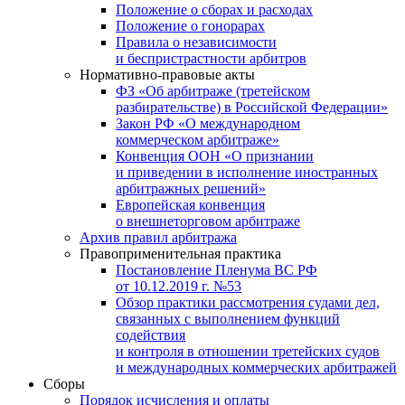
Положение о сборах и расходах
Положение о гонорарах
Правила о независимости
и беспристрастности арбитров
Нормативно-правовые акты
ФЗ «Об арбитраже (третейском
разбирательстве) в Российской Федерации»
Закон РФ «О международном
коммерческом арбитраже»
Конвенция ООН «О признании
и приведении в исполнение иностранных
арбитражных решений»
Европейская конвенция
о внешнеторговом арбитраже
Архив правил арбитража
Правоприменительная практика
Постановление Пленума ВС РФ
от 10.12.2019 г. №53
Обзор практики рассмотрения судами дел,
связанных с выполнением функций
содействия
и контроля в отношении третейских судов
и международных коммерческих арбитражей
Сборы
Порядок исчисления и оплаты