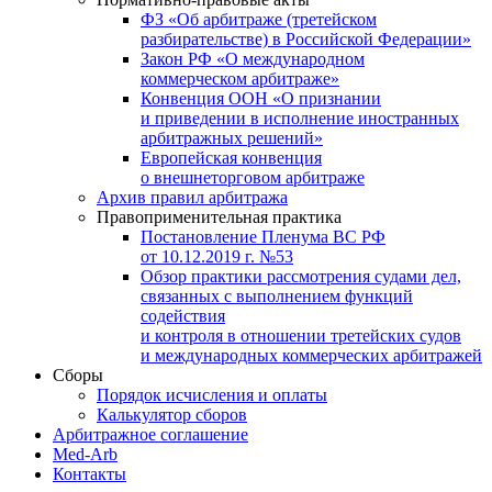
ФЗ «Об арбитраже (третейском
разбирательстве) в Российской Федерации»
Закон РФ «О международном
коммерческом арбитраже»
Конвенция ООН «О признании
и приведении в исполнение иностранных
арбитражных решений»
Европейская конвенция
о внешнеторговом арбитраже
Архив правил арбитража
Правоприменительная практика
Постановление Пленума ВС РФ
от 10.12.2019 г. №53
Обзор практики рассмотрения судами дел,
связанных с выполнением функций
содействия
и контроля в отношении третейских судов
и международных коммерческих арбитражей
Сборы
Порядок исчисления и оплаты
Калькулятор сборов
Арбитражное соглашение
Med-Arb
Контакты