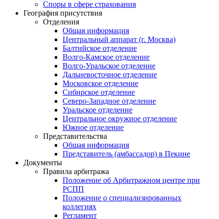
Споры в сфере страхования
География присутствия
Отделения
Общая информация
Центральный аппарат (г. Москва)
Балтийское отделение
Волго-Камское отделение
Волго-Уральское отделение
Дальневосточное отделение
Московское отделение
Сибирское отделение
Северо-Западное отделение
Уральское отделение
Центральное окружное отделение
Южное отделение
Представительства
Общая информация
Представитель (амбассадор) в Пекине
Документы
Правила арбитража
Положение об Арбитражном центре при
РСПП
Положение о специализированных
коллегиях
Регламент