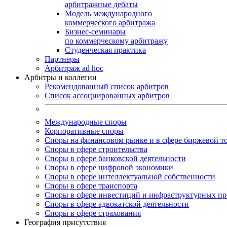
арбитражные дебаты
Модель международного
коммерческого арбитража
Бизнес-семинары
по коммерческому арбитражу
Студенческая практика
Партнеры
Арбитраж ad hoc
Арбитры и коллегии
Рекомендованный список арбитров
Список ассоциированных арбитров
Международные споры
Корпоративные споры
Споры на финансовом рынке и в сфере биржевой т
Споры в сфере строительства
Споры в сфере банковской деятельности
Споры в сфере цифровой экономики
Споры в сфере интеллектуальной собственности
Споры в сфере транспорта
Cпоры в сфере инвестиций и инфраструктурных пр
Споры в сфере адвокатской деятельности
Споры в сфере страхования
География присутствия