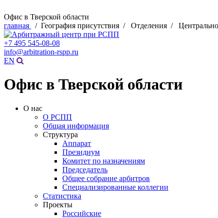
Офис в Тверской области
главная
/ География присутствия / Отделения / Центральн
+7 495 545-08-08
info@arbitration-rspp.ru
EN
Офис в Тверской области
О нас
О РСПП
Общая информация
Структура
Аппарат
Президиум
Комитет по назначениям
Председатель
Общее собрание арбитров
Специализированные коллегии
Статистика
Проекты
Российские