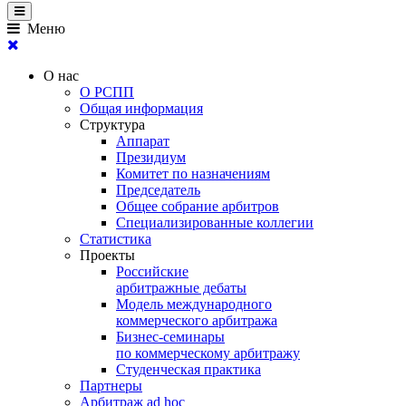
Меню
О нас
О РСПП
Общая информация
Структура
Аппарат
Президиум
Комитет по назначениям
Председатель
Общее собрание арбитров
Специализированные коллегии
Статистика
Проекты
Российские
арбитражные дебаты
Модель международного
коммерческого арбитража
Бизнес-семинары
по коммерческому арбитражу
Студенческая практика
Партнеры
Арбитраж ad hoc