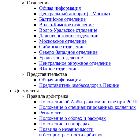
Отделения
Общая информация
Центральный аппарат (г. Москва)
Балтийское отделение
Волго-Камское отделение
Волго-Уральское отделение
Дальневосточное отделение
Московское отделение
Сибирское отделение
Северо-Западное отделение
Уральское отделение
Центральное окружное отделение
Южное отделение
Представительства
Общая информация
Представитель (амбассадор) в Пекине
Документы
Правила арбитража
Положение об Арбитражном центре при РС
Положение о специализированных коллегиях
Регламент
Положение о сборах и расходах
Положение о гонорарах
Правила о независимости
и беспристрастности арбитров