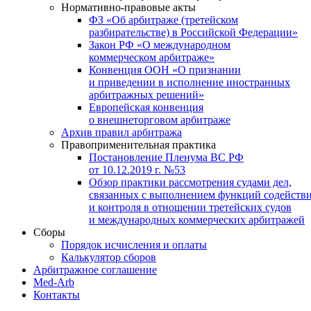
Нормативно-правовые акты
ФЗ «Об арбитраже (третейском
разбирательстве) в Российской Федерации»
Закон РФ «О международном
коммерческом арбитраже»
Конвенция ООН «О признании
и приведении в исполнение иностранных
арбитражных решений»
Европейская конвенция
о внешнеторговом арбитраже
Архив правил арбитража
Правоприменительная практика
Постановление Пленума ВС РФ
от 10.12.2019 г. №53
Обзор практики рассмотрения судами дел,
связанных с выполнением функций содейств
и контроля в отношении третейских судов
и международных коммерческих арбитражей
Сборы
Порядок исчисления и оплаты
Калькулятор сборов
Арбитражное соглашение
Med-Arb
Контакты