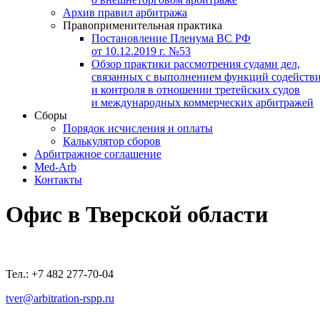
Архив правил арбитража
Правоприменительная практика
Постановление Пленума ВС РФ
от 10.12.2019 г. №53
Обзор практики рассмотрения судами дел,
связанных с выполнением функций содейств
и контроля в отношении третейских судов
и международных коммерческих арбитражей
Сборы
Порядок исчисления и оплаты
Калькулятор сборов
Арбитражное соглашение
Med-Arb
Контакты
Офис в Тверской области
Тел.: +7 482 277-70-04
tver@arbitration-rspp.ru