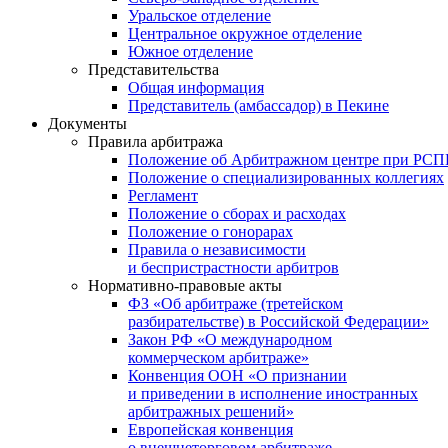
Уральское отделение
Центральное окружное отделение
Южное отделение
Представительства
Общая информация
Представитель (амбассадор) в Пекине
Документы
Правила арбитража
Положение об Арбитражном центре при РС
Положение о специализированных коллегиях
Регламент
Положение о сборах и расходах
Положение о гонорарах
Правила о независимости
и беспристрастности арбитров
Нормативно-правовые акты
ФЗ «Об арбитраже (третейском
разбирательстве) в Российской Федерации»
Закон РФ «О международном
коммерческом арбитраже»
Конвенция ООН «О признании
и приведении в исполнение иностранных
арбитражных решений»
Европейская конвенция
о внешнеторговом арбитраже