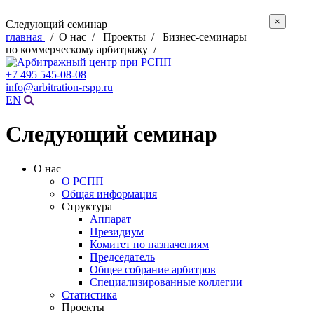
×
Следующий семинар
главная
/ О нас / Проекты / Бизнес-семинары
по коммерческому арбитражу /
+7 495 545-08-08
info@arbitration-rspp.ru
EN
Следующий семинар
О нас
О РСПП
Общая информация
Структура
Аппарат
Президиум
Комитет по назначениям
Председатель
Общее собрание арбитров
Специализированные коллегии
Статистика
Проекты