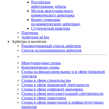
Российские
арбитражные дебаты
Модель международного
коммерческого арбитража
Бизнес-семинары
по коммерческому арбитражу
Студенческая практика
Партнеры
Арбитраж ad hoc
Арбитры и коллегии
Рекомендованный список арбитров
Список ассоциированных арбитров
Международные споры
Корпоративные споры
Споры на финансовом рынке и в сфере биржевой
торговли
Споры в сфере строительства
Споры в сфере банковской деятельности
Споры в сфере цифровой экономики
Споры в сфере интеллектуальной собственности
Споры в сфере транспорта
Cпоры в сфере инвестиций и инфраструктурных
проектов