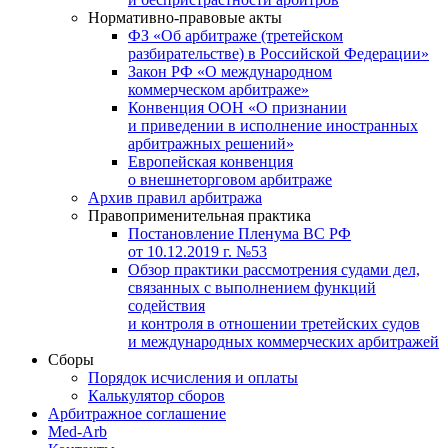
Нормативно-правовые акты
ФЗ «Об арбитраже (третейском
разбирательстве) в Российской Федерации»
Закон РФ «О международном
коммерческом арбитраже»
Конвенция ООН «О признании
и приведении в исполнение иностранных
арбитражных решений»
Европейская конвенция
о внешнеторговом арбитраже
Архив правил арбитража
Правоприменительная практика
Постановление Пленума ВС РФ
от 10.12.2019 г. №53
Обзор практики рассмотрения судами дел,
связанных с выполнением функций
содействия
и контроля в отношении третейских судов
и международных коммерческих арбитражей
Сборы
Порядок исчисления и оплаты
Калькулятор сборов
Арбитражное соглашение
Med-Arb