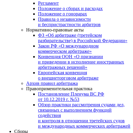
Регламент
Положение о сборах и расходах
Положение о гонорарах
Правила о независимости
и беспристрастности арбитров
Нормативно-правовые акты
ФЗ «Об арбитраже (третейском
разбирательстве) в Российской Федерации»
Закон РФ «О международном
коммерческом арбитраже»
Конвенция ООН «О признании
и приведении в исполнение иностранных
арбитражных решений»
Европейская конвенция
о внешнеторговом арбитраже
Архив правил арбитража
Правоприменительная практика
Постановление Пленума ВС РФ
от 10.12.2019 г. №53
Обзор практики рассмотрения судами дел,
связанных с выполнением функций
содействия
и контроля в отношении третейских судов
и международных коммерческих арбитражей
Сборы